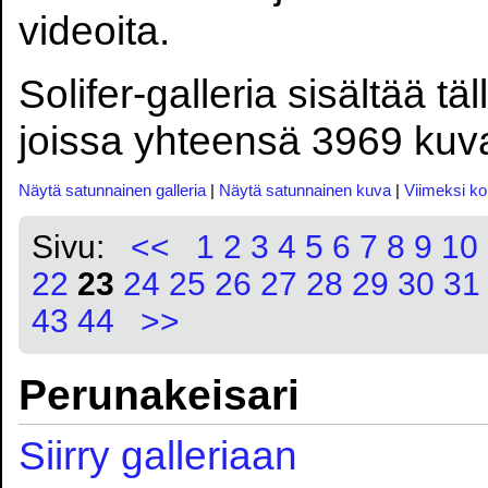
videoita.
Solifer-galleria sisältää tä
joissa yhteensä 3969 kuva
Näytä satunnainen galleria
|
Näytä satunnainen kuva
|
Viimeksi k
Sivu:
<<
1
2
3
4
5
6
7
8
9
10
22
23
24
25
26
27
28
29
30
31
43
44
>>
Perunakeisari
Siirry galleriaan