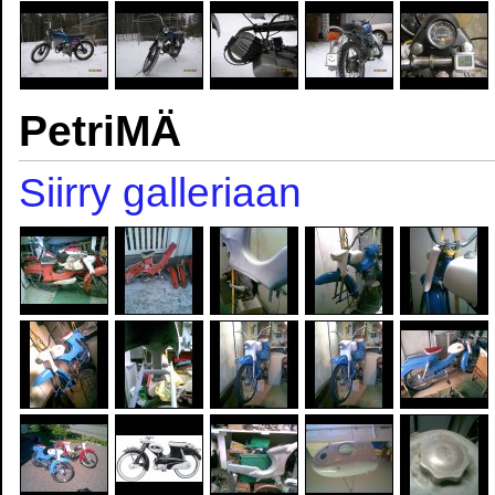
PetriMÄ
Siirry galleriaan