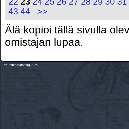
22
23
24
25
26
27
28
29
30
31
43
44
>>
Älä kopioi tällä sivulla ol
omistajan lupaa.
© Petteri Bamberg 2024