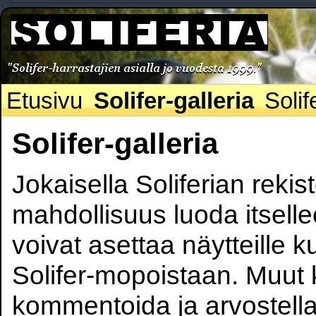
Etusivu
Solifer-galleria
Solif
Solifer-galleria
Jokaisella Soliferian rekis
mahdollisuus luoda itsell
voivat asettaa näytteille k
Solifer-mopoistaan. Muut 
kommentoida ja arvostella 