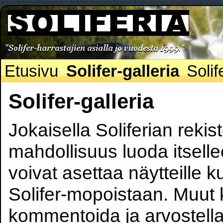
Etusivu
Solifer-galleria
Solif
Solifer-galleria
Jokaisella Soliferian rekis
mahdollisuus luoda itsell
voivat asettaa näytteille k
Solifer-mopoistaan. Muut 
kommentoida ja arvostella 