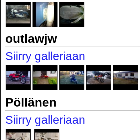
outlawjw
Siirry galleriaan
Pöllänen
Siirry galleriaan