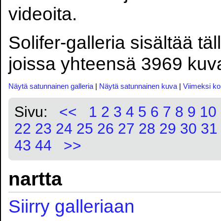
videoita.
Solifer-galleria sisältää tä
joissa yhteensä 3969 kuva
Näytä satunnainen galleria
|
Näytä satunnainen kuva
|
Viimeksi k
Sivu:
<<
1
2
3
4
5
6
7
8
9
10
22
23
24
25
26
27
28
29
30
31
43
44
>>
nartta
Siirry galleriaan