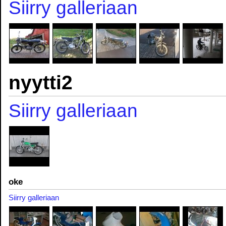
Siirry galleriaan
nyytti2
Siirry galleriaan
oke
Siirry galleriaan