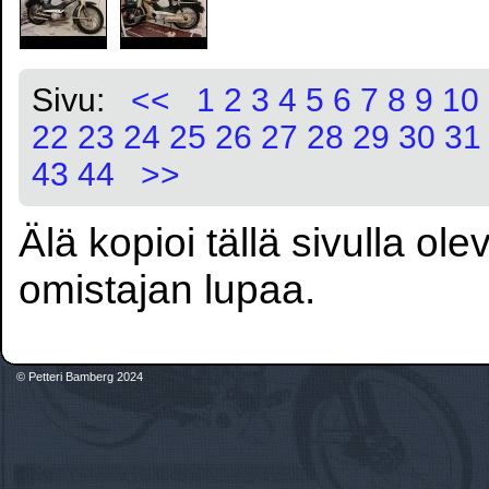
Sivu:
<<
1
2
3
4
5
6
7
8
9
10
22
23
24
25
26
27
28
29
30
31
43
44
>>
Älä kopioi tällä sivulla ol
omistajan lupaa.
© Petteri Bamberg 2024