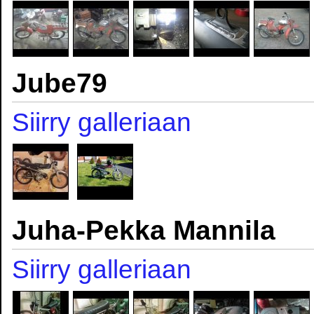
Jube79
Siirry galleriaan
Juha-Pekka Mannila
Siirry galleriaan