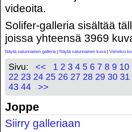
videoita.
Solifer-galleria sisältää tä
joissa yhteensä 3969 kuva
Näytä satunnainen galleria
|
Näytä satunnainen kuva
|
Viimeksi k
Sivu:
<<
1
2
3
4
5
6
7
8
9
10
22
23
24
25
26
27
28
29
30
31
43
44
>>
Joppe
Siirry galleriaan