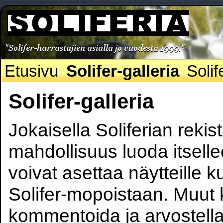
Etusivu
Solifer-galleria
Solif
Solifer-galleria
Jokaisella Soliferian rekis
mahdollisuus luoda itsell
voivat asettaa näytteille k
Solifer-mopoistaan. Muut 
kommentoida ja arvostella 