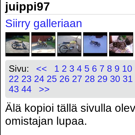
juippi97
Siirry galleriaan
Sivu:
<<
1
2
3
4
5
6
7
8
9
10
22
23
24
25
26
27
28
29
30
31
43
44
>>
Älä kopioi tällä sivulla ol
omistajan lupaa.