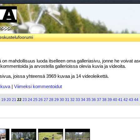
eskustelufoorumi
llä on mahdollisuus luoda itselleen oma galleriasivu, jonne he voivat ase
ommentoida ja arvostella gallerioissa olevia kuvia ja videoita.
riasivua, joissa yhteensä 3969 kuvaa ja 14 videoleikettä.
 kuva
|
Viimeksi kommentoidut
8
19
20
21
22
23
24
25
26
27
28
29
30
31
32
33
34
35
36
37
38
39
40
41
42
43
44