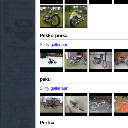
Pekko-poika
Siirry galleriaan
peku_
Siirry galleriaan
Pertsa