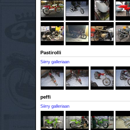
Pastirolli
Siirry galleriaan
peffi
Siirry galleriaan