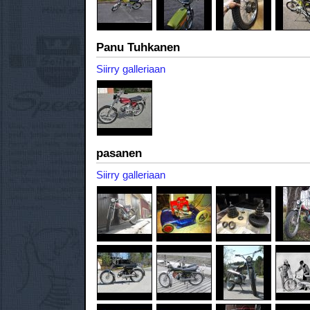
Panu Tuhkanen
Siirry galleriaan
pasanen
Siirry galleriaan