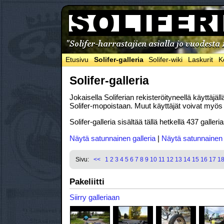
Etusivu
Solifer-galleria
Solifer-wiki
Laskurit
K
Solifer-galleria
Jokaisella Soliferian rekisteröityneellä käyttäjä
Solifer-mopoistaan. Muut käyttäjät voivat myös k
Solifer-galleria sisältää tällä hetkellä 437 galle
Näytä satunnainen galleria
|
Näytä satunnainen
Sivu:
<<
1
2
3
4
5
6
7
8
9
10
11
12
13
14
15
16
17
1
Pakeliitti
Siirry galleriaan