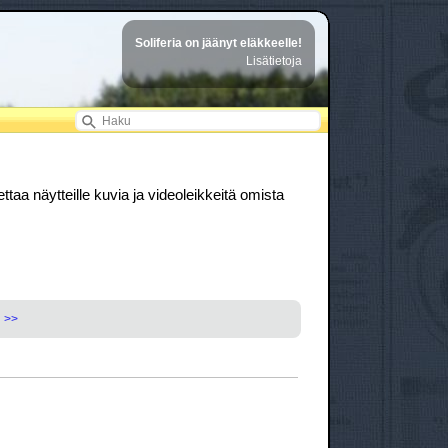
Soliferia on jäänyt eläkkeelle!
Lisätietoja
ttaa näytteille kuvia ja videoleikkeitä omista
>>