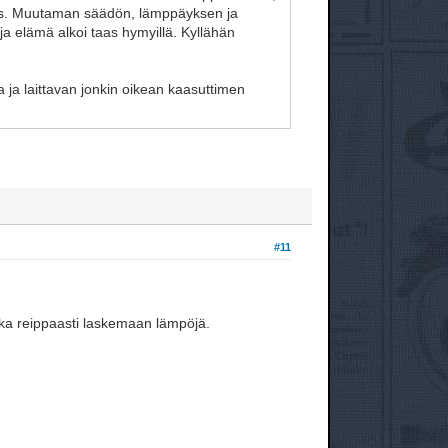
taas. Muutaman säädön, lämppäyksen ja
i ja elämä alkoi taas hymyillä. Kyllähän
 ja laittavan jonkin oikean kaasuttimen
#11
aika reippaasti laskemaan lämpöjä.