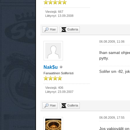
Viestejä: 667
Liittynyt: 13.09.2008
Hae
Galleria
06.08.2009, 11:06
Ihan samat ohjeet
pytty.
Nak$u
Solifer sm -82, j
Fanaattinen Soliferisti
Viestejä: 406
Liittynyt: 23.09.2007
Hae
Galleria
06.08.2009, 17:55
Jos vakiovälit o