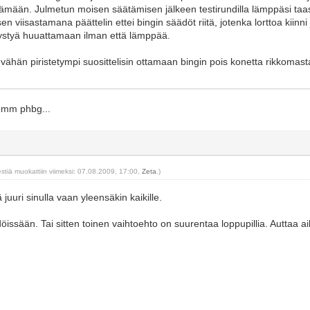
äätämään. Julmetun moisen säätämisen jälkeen testirundilla lämppäsi 
en viisastamana päättelin ettei bingin säädöt riitä, jotenka lorttoa kiinn
ystyä huuattamaan ilman että lämppää.
ähän piristetympi suosittelisin ottamaan bingin pois konetta rikkomasta
16mm phbg...
estiä muokattiin viimeksi: 07.08.2009, 17:00,
Zeta
.)
 juuri sinulla vaan yleensäkin kaikille.
döissään. Tai sitten toinen vaihtoehto on suurentaa loppupillia. Auttaa 