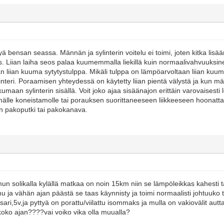
yä bensan seassa. Männän ja sylinterin voitelu ei toimi, joten kitka lis
os. Liian laiha seos palaa kuumemmalla liekillä kuin normaalivahvuuksin
 liian kuuma sytytystulppa. Mikäli tulppa on lämpöarvoltaan liian kuuma
ylinteri. Poraamisen yhteydessä on käytetty liian pientä välystä ja kun
kkumaan sylinterin sisällä. Voit joko ajaa sisäänajon erittäin varovaisesti 
älle koneistamolle tai porauksen suorittaneeseen liikkeeseen hoonatta
en pakoputki tai pakokanava.
un solikalla kylällä matkaa on noin 15km niin se lämpöleikkas kahesti tai 
 ja vähän ajan päästä se taas käynnisty ja toimi normaalisti johtuuko t
ri,5v,ja pyttyä on porattu/viilattu isommaks ja mulla on vakiovälit autt
 koko ajan????vai voiko vika olla muualla?