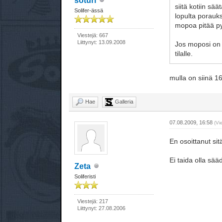
soturi
siitä kotiin s
Solifer-ässä
lopulta porauks
mopoa pitää p
Viestejä: 667
Liittynyt: 13.09.2008
Jos moposi on v
tilalle.
mulla on siinä 
Hae
Galleria
07.08.2009, 16:58
(Vi
En osoittanut sitä
Ei taida olla sää
Zeta
Soliferisti
Viestejä: 217
Liittynyt: 27.08.2006