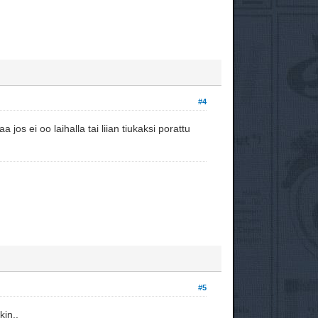
#4
jos ei oo laihalla tai liian tiukaksi porattu
#5
kin..