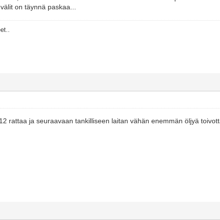
n välit on täynnä paskaa...
et..
 12 rattaa ja seuraavaan tankilliseen laitan vähän enemmän öljyä toivott