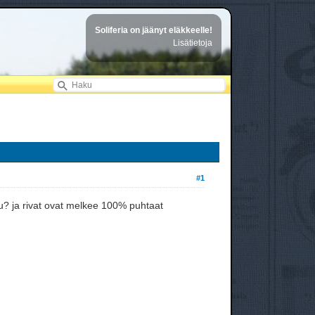
Soliferia on jäänyt eläkkeelle!
Lisätietoja
#1
u? ja rivat ovat melkee 100% puhtaat