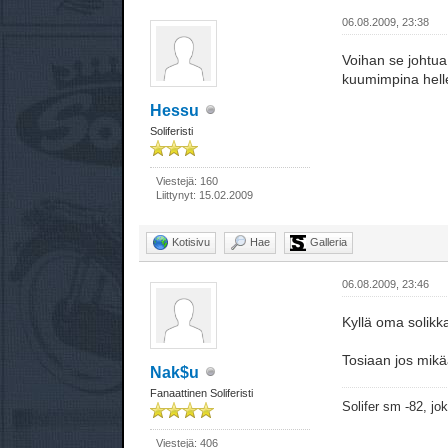
06.08.2009, 23:38
Voihan se johtua 
kuumimpina hell
Hessu
Soliferisti
Viestejä: 160
Liittynyt: 15.02.2009
Kotisivu
Hae
Galleria
06.08.2009, 23:46
Kyllä oma solikka
Tosiaan jos mikä
Nak$u
Fanaattinen Soliferisti
Solifer sm -82, j
Viestejä: 406