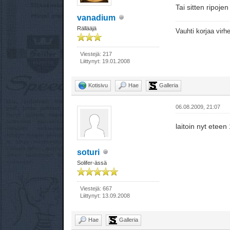
Tai sitten ripoje
vanadium
Rällääjä
Vauhti korjaa virhe
Viestejä: 217
Liittynyt: 19.01.2008
Kotisivu
Hae
Galleria
06.08.2009, 21:07
laitoin nyt eteen
soturi
Solifer-ässä
Viestejä: 667
Liittynyt: 13.09.2008
Hae
Galleria