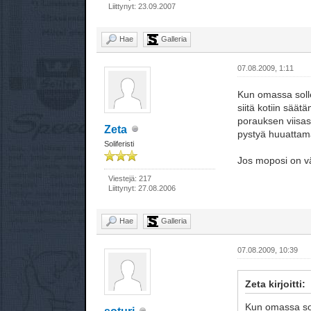
Liittynyt: 23.09.2007
Hae
Galleria
07.08.2009, 1:11
Kun omassa solle
siitä kotiin sää
porauksen viisast
Zeta
pystyä huuattam
Soliferisti
Jos moposi on väh
Viestejä: 217
Liittynyt: 27.08.2006
Hae
Galleria
07.08.2009, 10:39
Zeta kirjoitti:
Kun omassa sol