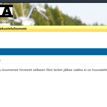
skustelufoorumi
6
kuumenee hirveesti sellasen 5km lenkin jälkee vaikka ei oo huuvatett