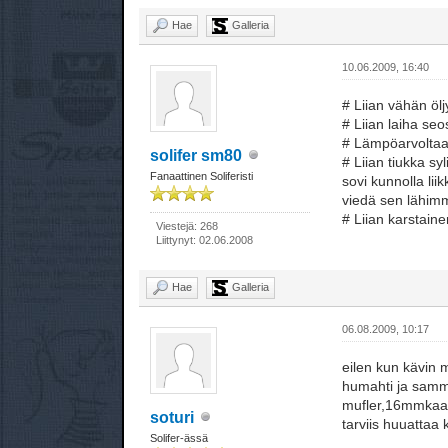
Hae
Galleria
10.06.2009, 16:40
# Liian vähän ölj
# Liian laiha se
# Lämpöarvoltaan
solifer sm80
# Liian tiukka s
Fanaattinen Soliferisti
sovi kunnolla lii
viedä sen lähimm
# Liian karstain
Viestejä: 268
Liittynyt: 02.06.2008
Hae
Galleria
06.08.2009, 10:17
eilen kun kävin m
humahti ja sammu
mufler,16mmkaasa
soturi
tarviis huuattaa
Solifer-ässä