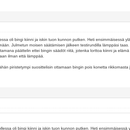
ssa oli bingi kiinni ja iskin tuon kunnon putken. Heti ensimmäisessä 
tämään. Julmetun moisen säätämisen jälkeen testirundilla lämppäsi taa
amana päättelin ettei bingin säädöt riitä, jotenka lorttoa kiinni ja eläm
aan ilman että lämppää.
än piristetympi suosittelisin ottamaan bingin pois konetta rikkomasta ja
lessa oli bingi kiinni ja iskin tuon kunnon putken. Heti ensimmäisessä