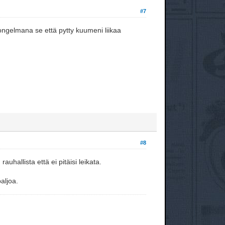
#7
n ongelmana se että pytty kuumeni liikaa
#8
uhallista että ei pitäisi leikata.
aljoa.