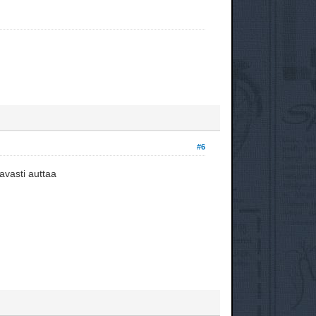
#6
avasti auttaa