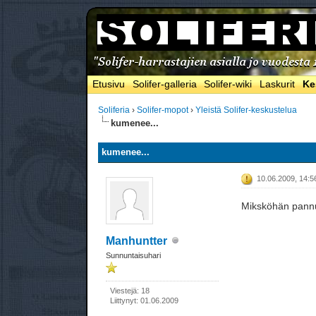
Etusivu
Solifer-galleria
Solifer-wiki
Laskurit
Ke
Soliferia
›
Solifer-mopot
›
Yleistä Solifer-keskustelua
kumenee...
kumenee...
10.06.2009, 14:5
Miksköhän pannu 
Manhuntter
Sunnuntaisuhari
Viestejä: 18
Liittynyt: 01.06.2009