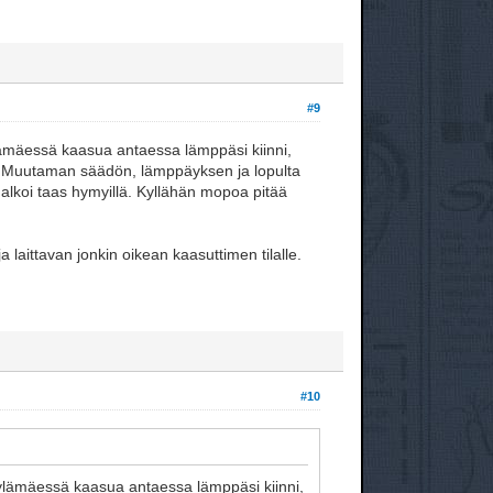
#9
ylämäessä kaasua antaessa lämppäsi kiinni,
s. Muutaman säädön, lämppäyksen ja lopulta
ä alkoi taas hymyillä. Kyllähän mopoa pitää
 laittavan jonkin oikean kaasuttimen tilalle.
#10
 ylämäessä kaasua antaessa lämppäsi kiinni,