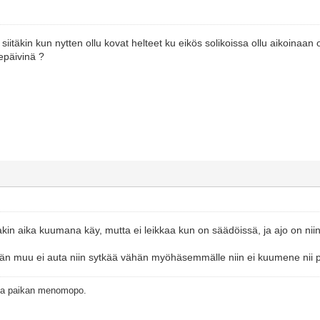
siitäkin kun nytten ollu kovat helteet ku eikös solikoissa ollu aikoinaa
epäivinä ?
kin aika kuumana käy, mutta ei leikkaa kun on säädöissä, ja ajo on niin ra
än muu ei auta niin sytkää vähän myöhäsemmälle niin ei kuumene nii p
oka paikan menomopo.