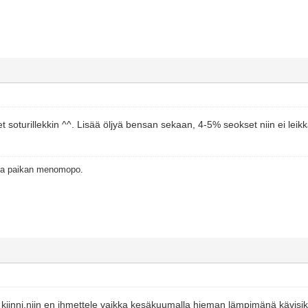
 soturillekkin ^^. Lisää öljyä bensan sekaan, 4-5% seokset niin ei leikkaa 
oka paikan menomopo.
n kiinni,niin en ihmettele vaikka kesäkuumalla hieman lämpimänä kävisik