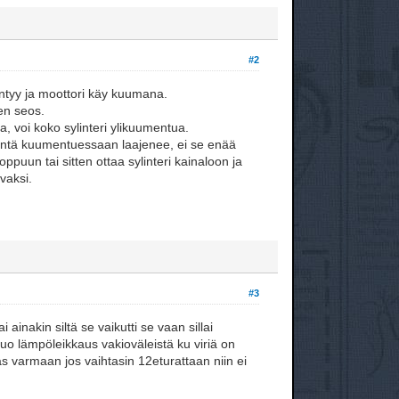
#2
ääntyy ja moottori käy kuumana.
en seos.
, voi koko sylinteri ylikuumentua.
 mäntä kuumentuessaan laajenee, ei se enää
loppuun tai sitten ottaa sylinteri kainaloon ja
vaksi.
#3
ainakin siltä se vaikutti se vaan sillai
uo lämpöleikkaus vakioväleistä ku viriä on
as varmaan jos vaihtasin 12eturattaan niin ei