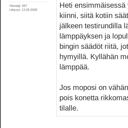
Heti ensimmäisessä
Viestejä: 667
Liittynyt: 13.09.2008
kiinni, siitä kotiin
jälkeen testirundill
lämppäyksen ja lopul
bingin säädöt riitä, j
hymyillä. Kyllähän m
lämppää.
Jos moposi on vähän p
pois konetta rikkomas
tilalle.