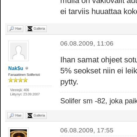
mulla on vakiovälit au
ei tarviis huuattaa ko
Hae
Galleria
06.08.2009, 11:06
Ihan samat ohjeet sotu
Nak$u
5% seokset niin ei leikk
Fanaattinen Soliferisti
pytty.
Viestejä: 406
Liittynyt: 23.09.2007
Solifer sm -82, joka p
Hae
Galleria
06.08.2009, 17:55