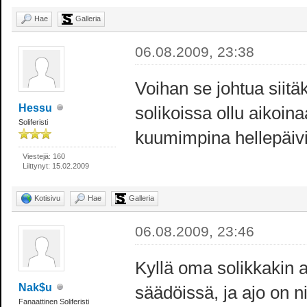
Hae
Galleria
06.08.2009, 23:38
Voihan se johtua siitäk
Hessu
solikoissa ollu aikoin
Soliferisti
kuumimpina hellepäiv
Viestejä: 160
Liittynyt: 15.02.2009
Kotisivu
Hae
Galleria
06.08.2009, 23:46
Kyllä oma solikkakin 
Nak$u
säädöissä, ja ajo on nii
Fanaattinen Soliferisti