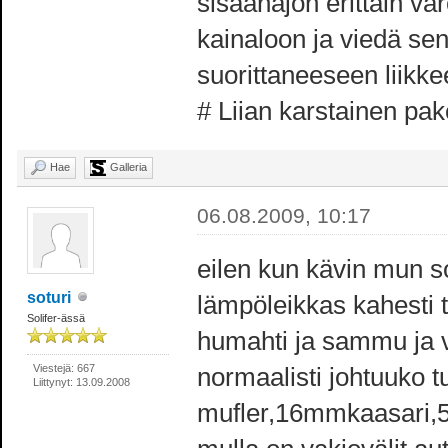
sisäänajon erittäin var
kainaloon ja viedä se
suorittaneeseen liikk
# Liian karstainen pak
Hae
Galleria
06.08.2009, 10:17
eilen kun kävin mun so
soturi
lämpöleikkas kahesti ta
Solifer-ässä
humahti ja sammu ja v
Viestejä: 667
normaalisti johtuuko t
Liittynyt: 13.09.2008
mufler,16mmkaasari,5v