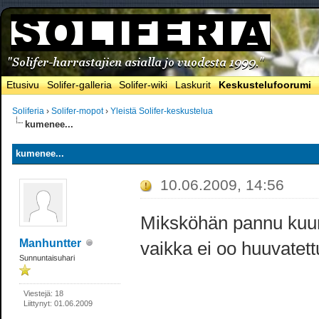
Etusivu
Solifer-galleria
Solifer-wiki
Laskurit
Keskustelufoorumi
Soliferia
›
Solifer-mopot
›
Yleistä Solifer-keskustelua
kumenee...
kumenee...
10.06.2009, 14:56
Miksköhän pannu kuum
Manhuntter
vaikka ei oo huuvatet
Sunnuntaisuhari
Viestejä: 18
Liittynyt: 01.06.2009