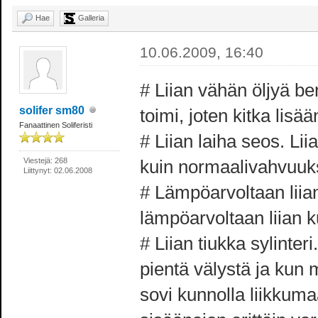
Hae
Galleria
10.06.2009, 16:40
# Liian vähän öljyä be
solifer sm80
toimi, joten kitka lis
Fanaattinen Soliferisti
# Liian laiha seos. Li
Viestejä: 268
kuin normaalivahvuuk
Liittynyt: 02.06.2008
# Lämpöarvoltaan liia
lämpöarvoltaan liian k
# Liian tiukka sylinte
pientä välystä ja kun
sovi kunnolla liikkumaa