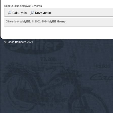
Keskustelua selaavat: 1 vieras
Palaa ylös
Kevytversio
Ohjelmistona
MyBB
, © 2002-2024
MyBB Group
.
© Petteri Bamberg 2024