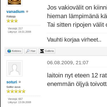
Jos vakiovälit on kiin
vanadium
hieman lämpimänä käv
Rällääjä
Tai sitten ripojen väli
Viestejä: 217
Liittynyt: 19.01.2008
Vauhti korjaa virheet..
Kotisivu
Hae
Galleria
06.08.2009, 21:07
laitoin nyt eteen 12 r
soturi
enemmän öljyä toivott
Solifer-ässä
Viestejä: 667
Liittynyt: 13.09.2008