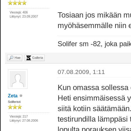
Viestejä: 406
Tosiaan jos mikään mu
Liittynyt: 23.09.2007
myöhäsemmälle niin ei
Solifer sm -82, joka p
Hae
Galleria
07.08.2009, 1:11
Kun omassa sollessa ol
Zeta
Heti ensimmäisessä y
Soliferisti
siitä kotiin säätämää
Viestejä: 217
testirundilla lämppäs
Liittynyt: 27.08.2006
lopulta porauksen viis