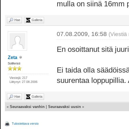
mulla on siinä 16mm p
Hae
Galleria
07.08.2009, 16:58
(Viestiä
En osoittanut sitä juur
Zeta
Soliferisti
Ei taida olla säädöiss
Viestejä: 217
suurentaa loppupillia.
Liittynyt: 27.08.2006
Hae
Galleria
«
Seuraavaksi vanhin
|
Seuraavaksi uusin
»
Tulostettava versio