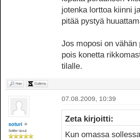
jotenka lorttoa kiinni
pitää pystyä huuattam
Jos moposi on vähän p
pois konetta rikkomast
tilalle.
Hae
Galleria
07.08.2009, 10:39
Zeta kirjoitti:
soturi
Solifer-ässä
Kun omassa sollessa o