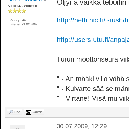
Öljynä vaikka teboilin 
Koneistava Soliferisti
http://netti.nic.fi/~rush/
Viestejä: 440
Liittynyt: 21.02.2007
http://users.utu.fi/anpa
Turun moottoriseura vii
" - An määki viila vähä 
" - Kuivarte sää se mä
" - Virtane! Misä mu viil
Hae
Galleria
30.07.2009, 12:29