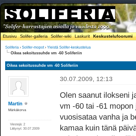
Etusivu
Solifer-galleria
Solifer-wiki
Laskurit
Keskustelufoorumi
Soliferia
›
Solifer-mopot
›
Yleistä Solifer-keskustelua
Oikea sekoitussuhde vm -60 Soliferiin
Oikea sekoitussuhde vm -60 Soliferiin
30.07.2009, 12:13
Olen saanut ilokseni j
Martin
vm -60 tai -61 mopon j
Märkäkorva
vuosisataa vanha ja ben
Viestejä: 2
kamaa kuin tänä päiv
Liittynyt: 30.07.2009