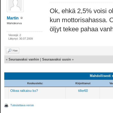
Ok, ehkä 2,5% voisi ol
Martin
kun mottorisahassa. Ol
Märkäkorva
öljyt tekee pahaa vanhoi
Viestejä: 2
Liittynyt: 30.07.2009
Hae
«
Seuraavaksi vanhin
|
Seuraavaksi uusin
»
Mahdollisesti 
Keskustelu:
Kirjoittanut
Va
Oikea ratkaisu ko?
tiller60
Tulostettava versio