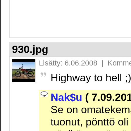
930.jpg
Lisätty: 6.06.2008 | Komme
Highway to hell ;
Nak$u
( 7.09.201
Se on omatekemä
tuonut, pönttö oli