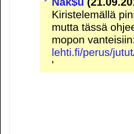
Nak$u
(21.09.20
Kiristelemällä pin
mutta tässä ohje
mopon vanteisiin:
lehti.fi/perus/jut
'