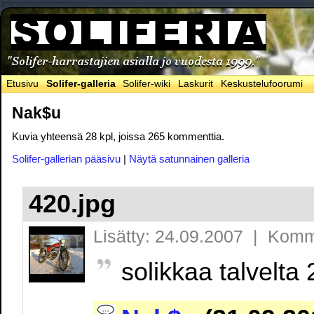
Etusivu
Solifer-galleria
Solifer-wiki
Laskurit
Keskustelufoorumi
Nak$u
Kuvia yhteensä 28 kpl, joissa 265 kommenttia.
Solifer-gallerian pääsivu
|
Näytä satunnainen galleria
420.jpg
Lisätty: 24.09.2007 | Komm
solikkaa talvelta