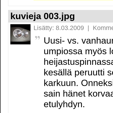
kuvieja 003.jpg
Lisätty: 8.03.2009 | Komme
Uusi- vs. vanha
umpiossa myös 
heijastuspinnassa
kesällä peruutti s
karkuun. Onneksi k
sain hänet korv
etulyhdyn.