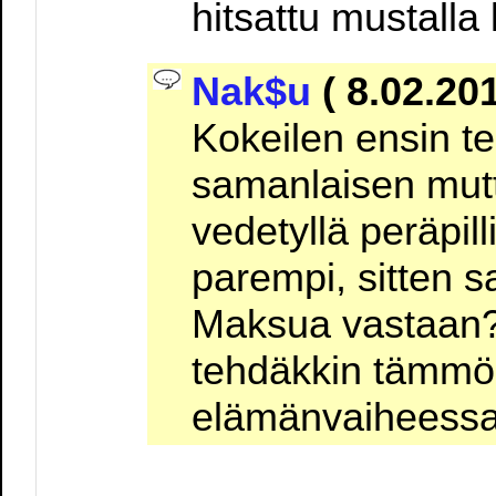
hitsattu mustalla 
Nak$u
( 8.02.201
Kokeilen ensin t
samanlaisen mutt
vedetyllä peräpill
parempi, sitten s
Maksua vastaan? 
tehdäkkin tämmös
elämänvaiheessa 