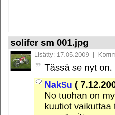
solifer sm 001.jpg
Lisätty: 17.05.2009 | Komm
Tässä se nyt on.
Nak$u
( 7.12.200
No tuohan on myö
kuutiot vaikuttaa