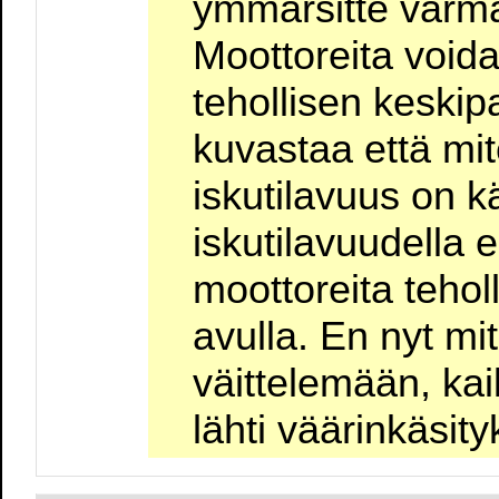
ymmärsitte varma
Moottoreita voida
tehollisen keskip
kuvastaa että mi
iskutilavuus on kä
iskutilavuudella e
moottoreita tehol
avulla. En nyt mi
väittelemään, kai
lähti väärinkäsity