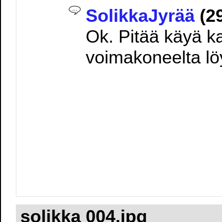
SolikkaJyrää
(29
Ok. Pitää käyä k
voimakoneelta lö
solikka 004.jpg