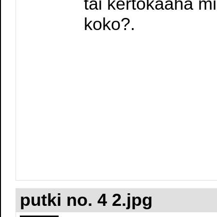
tai kertokaaha m
koko?.
putki no. 4 2.jpg