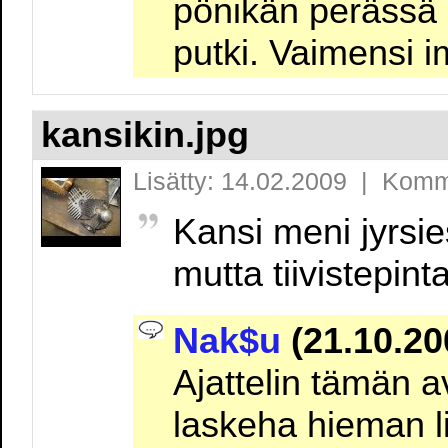
pönikän perässä o
putki. Vaimensi 
kansikin.jpg
Lisätty: 14.02.2009 | Komm
Kansi meni jyrsi
mutta tiivistepint
Nak$u
(21.10.20
Ajattelin tämän a
laskeha hieman l