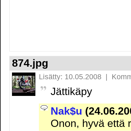
874.jpg
Lisätty: 10.05.2008 | Komm
Jättikäpy
Nak$u
(24.06.20
Onon, hyvä että 