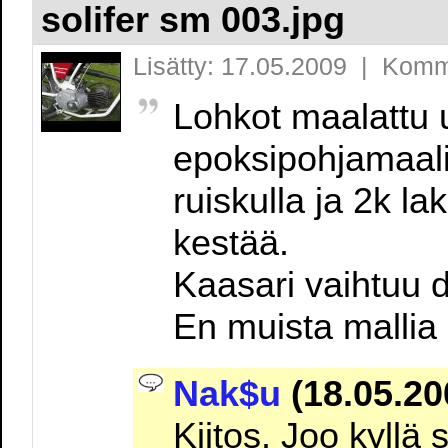
solifer sm 003.jpg
Lisätty: 17.05.2009 | Komm
Lohkot maalattu 
epoksipohjamaalin
ruiskulla ja 2k la
kestää.
Kaasari vaihtuu d
En muista mallia 
Nak$u
(18.05.20
Kiitos. Joo kyllä