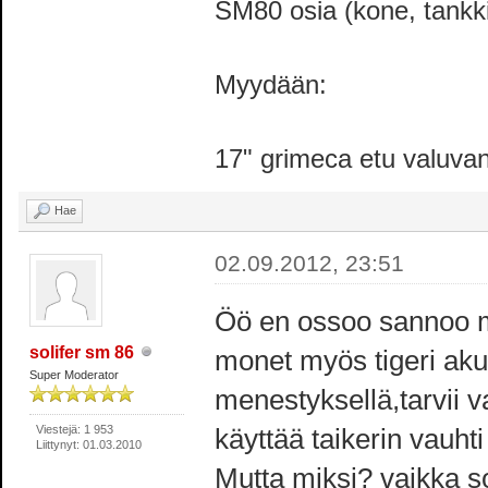
SM80 osia (kone, tankki,
Myydään:
17" grimeca etu valuva
Hae
02.09.2012, 23:51
Öö en ossoo sannoo mu
solifer sm 86
monet myös tigeri aku
Super Moderator
menestyksellä,tarvii v
Viestejä: 1 953
käyttää taikerin vauht
Liittynyt: 01.03.2010
Mutta miksi? vaikka s