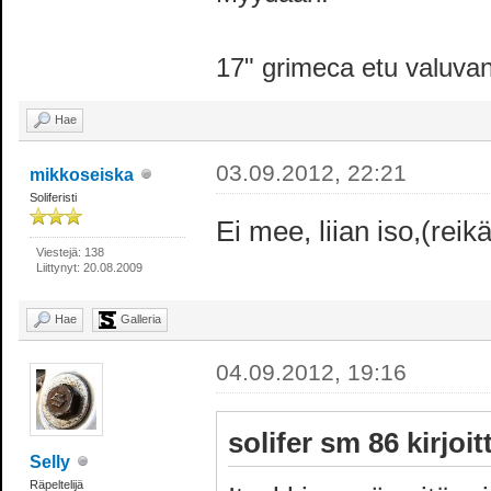
17" grimeca etu valuva
Hae
03.09.2012, 22:21
mikkoseiska
Soliferisti
Ei mee, liian iso,(reikä
Viestejä: 138
Liittynyt: 20.08.2009
Hae
Galleria
04.09.2012, 19:16
solifer sm 86 kirjoitt
Selly
Räpeltelijä