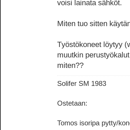
voisi lainata sähköt.
Miten tuo sitten käytä
Työstökoneet löytyy (w
muutkin perustyökalut.
miten??
Solifer SM 1983
Ostetaan:
Tomos isoripa pytty/ko