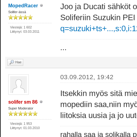
Joo ja Ducati sähköt 
MopedRacer
Solifer-ässä
Soliferiin Suzukin PEI
q=suzuki+ts+...,s:0,i:
Viestejä: 1 602
Liittynyt: 03.03.2011
...
Hae
03.09.2012, 19:42
Itsekkin myös sitä mi
solifer sm 86
mopediin saa,niin myö
Super Moderator
liitoksia uusia ja jo u
Viestejä: 1 953
Liittynyt: 01.03.2010
rahalla saa ja solikalla