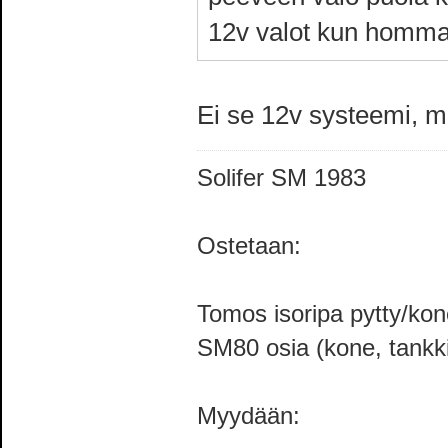
12v valot kun hommaa
Ei se 12v systeemi, m
Solifer SM 1983
Ostetaan:
Tomos isoripa pytty/ko
SM80 osia (kone, tankki,
Myydään: