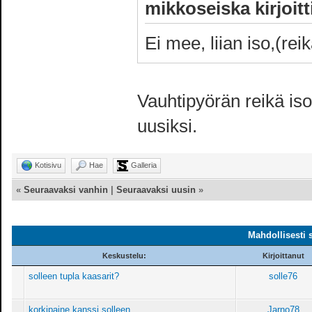
mikkoseiska kirjoitt
Ei mee, liian iso,(reik
Vauhtipyörän reikä iso 
uusiksi.
Kotisivu
Hae
Galleria
«
Seuraavaksi vanhin
|
Seuraavaksi uusin
»
Mahdollisesti 
Keskustelu:
Kirjoittanut
solleen tupla kaasarit?
solle76
korkipaine kanssi solleen
Jarno78