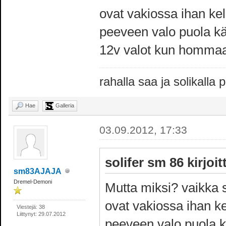
ovat vakiossa ihan kel
peeveen valo puola kä
12v valot kun hommaa 
rahalla saa ja solikalla
Hae
Galleria
03.09.2012, 17:33
solifer sm 86 kirjoitt
sm83AJAJA
Dremel-Demoni
Mutta miksi? vaikka 
ovat vakiossa ihan ke
Viestejä: 38
Liittynyt: 29.07.2012
peeveen valo puola k