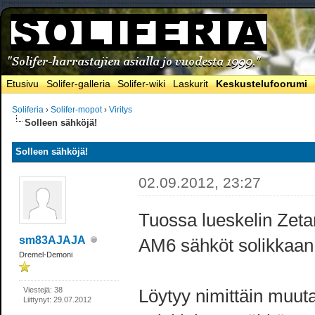
Etusivu
Solifer-galleria
Solifer-wiki
Laskurit
Keskustelufoorumi
Soliferia
›
Solifer-mopot
›
Viritys
Solleen sähköjä!
Solleen sähköjä!
02.09.2012, 23:27
Tuossa lueskelin Zetan
sm83AJAJA
AM6 sähköt solikkaan.
Dremel-Demoni
Viestejä: 38
Löytyy nimittäin muuta
Liittynyt: 29.07.2012