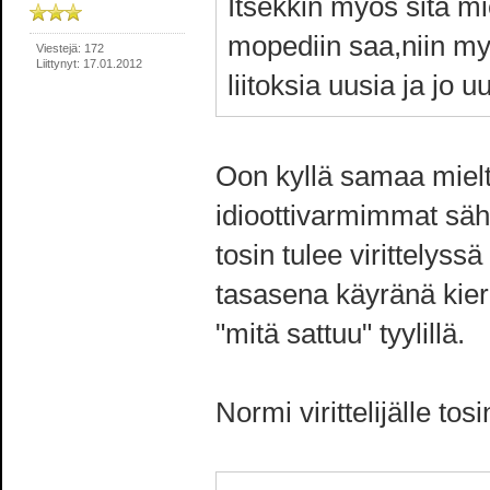
Itsekkin myös sitä m
mopediin saa,niin my
Viestejä: 172
Liittynyt: 17.01.2012
liitoksia uusia ja jo 
Oon kyllä samaa mielt
idioottivarmimmat säh
tosin tulee virittelys
tasasena käyränä kie
"mitä sattuu" tyylillä.
Normi virittelijälle tos