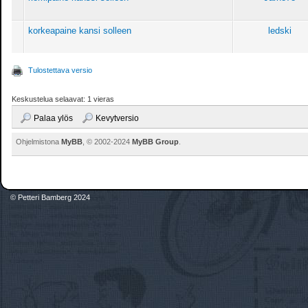
korkeapaine kansi solleen
ledski
Tulostettava versio
Keskustelua selaavat: 1 vieras
Palaa ylös
Kevytversio
Ohjelmistona
MyBB
, © 2002-2024
MyBB Group
.
© Petteri Bamberg 2024