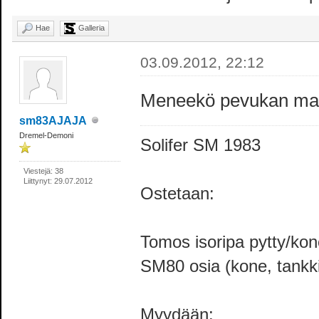
Hae
Galleria
03.09.2012, 22:12
Meneekö pevukan magn
sm83AJAJA
Dremel-Demoni
Solifer SM 1983
Viestejä: 38
Liittynyt: 29.07.2012
Ostetaan:
Tomos isoripa pytty/ko
SM80 osia (kone, tankki,
Myydään: