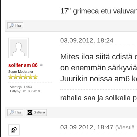
17" grimeca etu valuva
Hae
03.09.2012, 18:24
Mites iloa siitä cdis
solifer sm 86
on enemmän särkyviä 
Super Moderator
Juurikin noissa am6 k
Viestejä: 1 953
Liittynyt: 01.03.2010
rahalla saa ja solikalla
Hae
Galleria
03.09.2012, 18:47
(Viestiä