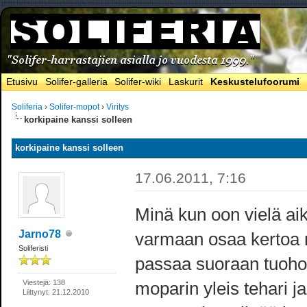
Etusivu
Solifer-galleria
Solifer-wiki
Laskurit
Keskustelufoorumi
Soliferia
›
Solifer-mopot
›
Viritys
korkipaine kanssi solleen
korkipaine kanssi solleen
17.06.2011, 7:16
Minä kun oon vielä ai
Jarno78
varmaan osaa kertoa mi
Soliferisti
passaa suoraan tuohon
Viestejä: 138
moparin yleis tehari ja
Liittynyt: 21.12.2010