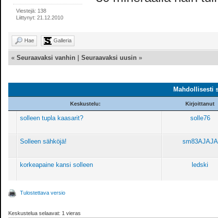
Viestejä: 138
Liittynyt: 21.12.2010
Hae
Galleria
«
Seuraavaksi vanhin
|
Seuraavaksi uusin
»
Mahdollisesti 
Keskustelu:
Kirjoittanut
solleen tupla kaasarit?
solle76
Solleen sähköjä!
sm83AJAJA
korkeapaine kansi solleen
ledski
Tulostettava versio
Keskustelua selaavat: 1 vieras