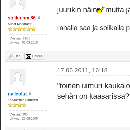
juurikin näin
mutta j
solifer sm 86
Super Moderator
rahalla saa ja solikalla
Viestejä: 1 953
Liittynyt: 01.03.2010
Hae
Galleria
17.06.2011, 16:18
"toinen uimuri kaukal
nalleolut
sehän on kaasarissa??
Fanaattinen Soliferisti
Viestejä: 303
Liittynyt: 23.08.2006