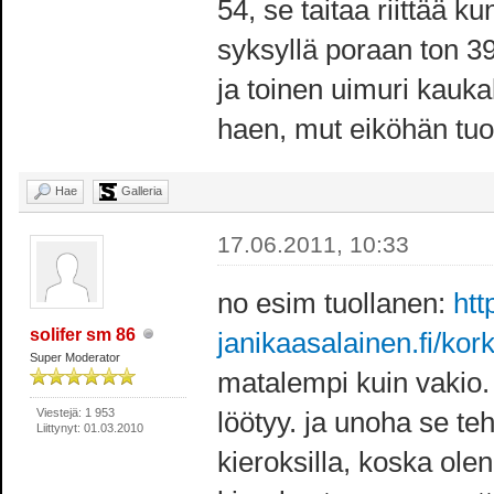
54, se taitaa riittää 
syksyllä poraan ton 
ja toinen uimuri kauk
haen, mut eiköhän tuo 
Hae
Galleria
17.06.2011, 10:33
no esim tuollanen:
htt
solifer sm 86
janikaasalainen.fi/kor
Super Moderator
matalempi kuin vakio. t
Viestejä: 1 953
löötyy. ja unoha se t
Liittynyt: 01.03.2010
kieroksilla, koska ol