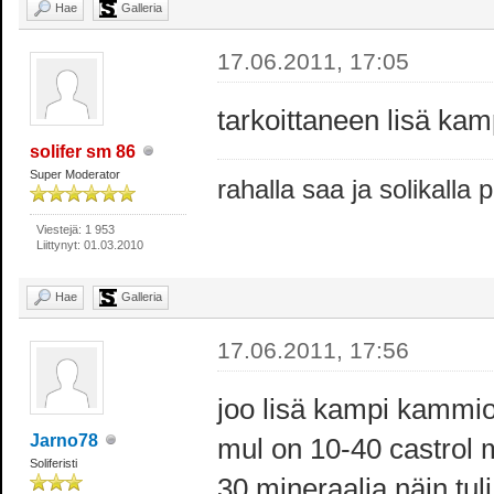
Hae
Galleria
17.06.2011, 17:05
tarkoittaneen lisä ka
solifer sm 86
Super Moderator
rahalla saa ja solikalla
Viestejä: 1 953
Liittynyt: 01.03.2010
Hae
Galleria
17.06.2011, 17:56
joo lisä kampi kammiota
Jarno78
mul on 10-40 castrol 
Soliferisti
30 mineraalia näin tuli