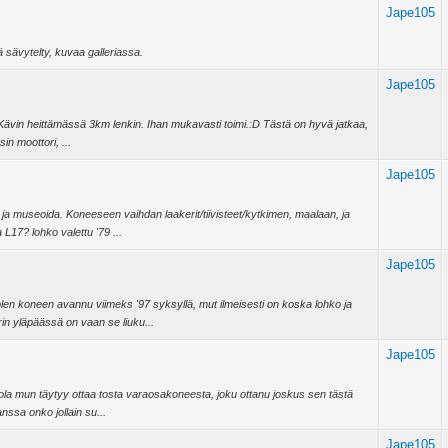
Jape105
sävytelty, kuvaa galleriassa.
Jape105
:D Kävin heittämässä 3km lenkin. Ihan mukavasti toimi.:D Tästä on hyvä jatkaa,
in moottori, ...
Jape105
ja museoida. Koneeseen vaihdan laakerit/tiivisteet/kytkimen, maalaan, ja
L17? lohko valettu '79 ...
Jape105
 koneen avannu viimeks '97 syksyllä, mut ilmeisesti on koska lohko ja
in yläpäässä on vaan se liuku...
Jape105
ola mun täytyy ottaa tosta varaosakoneesta, joku ottanu joskus sen tästä
nssa onko jollain su...
Jape105