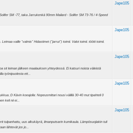
Jape105
Solifer SM -77, taka Jarrukenkä 90mm Mailard - Solifer SM 73-76 / 4-Speed
Jape105
a vaille ''valmis'' Hidastimet (''jarrut'') toimii. Valot toimii. töötti toimii.
Jape105
 sit leiman jälkeen maalauksen yhteydessä. Ei katsuri noista väleistä
lla työnipuolesta ett...
Jape105
kkua.:D Kävin koeajolla: Nopeusmittari nousi välillä 30-40 mut tipahteli 0
 keli nii ei...
Jape105
it tulpanhattu, uus alkukäyrä, ilmanputsarin kumikaula. Lämpösuojiakin tuli
an lähtevät jos jo...