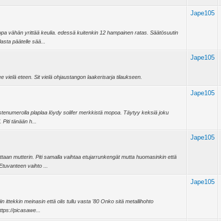
Jape105
. jopa vähän yrittää keulia. edessä kuitenkin 12 hampainen ratas. Säätösuutin
asta päätelle sää...
Jape105
 vielä eteen. Sit vielä ohjaustangon laakerisarja tilaukseen.
Jape105
lmistenumerolla plaplaa löydy solifer merkkistä mopoa. Täytyy keksiä joku
 Piti tänään h...
Jape105
rattaan mutterin. Piti samalla vaihtaa etujarrunkengät mutta huomasinkin että
tuvanteen vaihto ...
Jape105
iin ittekkin meinasin että olis tullu vasta '80 Onko sitä metallihohto
ttps://picasawe...