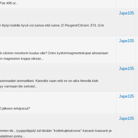
Fiat 498 ot...
Jape105
e löytyi todella hyvä voi sanoa että sama.:D Peugeot/Citroen: EYL Gris
Jape105
nkä värinen moottorin kuuluu olla? Onko kytkin/magneettokopat ainoastaan
en magneeton koppa oikean...
Jape105
automaalari ammatiltani. Katsellut vaan että se on aika hienolla kide
yy varmaan itte sekotel...
Jape105
80 jälkeen tehdyissä?
Jape105
on tiiv., ryyppyläppä) tuli tänään ''kotiinkuljetuksena'' kasasin kaasarin ja
odattimen jonka...