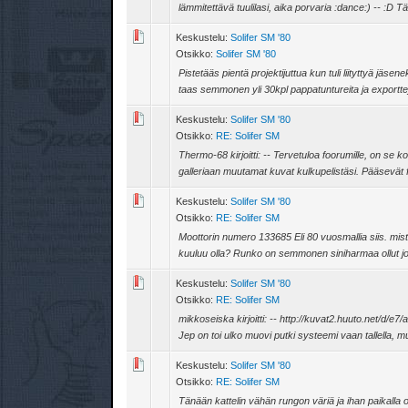
lämmitettävä tuulilasi, aika porvaria :dance:) -- :D Tää
Keskustelu:
Solifer SM '80
Otsikko:
Solifer SM '80
Pistetääs pientä projektijuttua kun tuli liityttyä jä
taas semmonen yli 30kpl pappatuntureita ja exporttej
Keskustelu:
Solifer SM '80
Otsikko:
RE: Solifer SM
Thermo-68 kirjoitti: -- Tervetuloa foorumille, on se
galleriaan muutamat kuvat kulkupelistäsi. Pääsevät
Keskustelu:
Solifer SM '80
Otsikko:
RE: Solifer SM
Moottorin numero 133685 Eli 80 vuosmallia siis. mistä 
kuuluu olla? Runko on semmonen siniharmaa ollut j
Keskustelu:
Solifer SM '80
Otsikko:
RE: Solifer SM
mikkoseiska kirjoitti: -- http://kuvat2.huuto.net
Jep on toi ulko muovi putki systeemi vaan tallella, mut
Keskustelu:
Solifer SM '80
Otsikko:
RE: Solifer SM
Tänään kattelin vähän rungon väriä ja ihan paikalla o