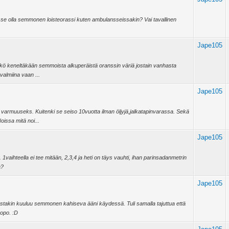
 se olla semmonen loisteorassi kuten ambulansseissakin? Vai tavallinen
Jape105
ytyykö keneltäkään semmoista alkuperäistä oranssin väriä jostain vanhasta
 valmiina vaan ...
Jape105
 varmuuseks. Kuitenki se seiso 10vuotta ilman öljyjä,jalkatapinvarassa. Sekä
oissa mitä noi...
Jape105
. 1vaihteella ei tee mitään, 2,3,4 ja heti on täys vauhti, ihan parinsadanmetrin
a?
Jape105
estakin kuuluu semmonen kahiseva ääni käydessä. Tuli samalla tajuttua että
opo. :D