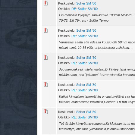
Keskustelu:
Solifer SM '80
Otsikko:
RE: Solifer SM '80
Fin moposta löytynyt. Jarrukenkä 100mm Mailard - 
70-73, SM 79-, etu - Solifer Termo
Keskustelu:
Solifer SM '80
Otsikko:
RE: Solifer SM '80
Varmistus saatu että edessä kuuluu olla 90mm napa. Leima
mittari toimii. 10-36 välit. ohjauslaakerit vaihdettu. ...
Keskustelu:
Solifer SM '80
Otsikko:
RE: Solifer SM '80
Juu kampiakselin stefa vuotaa.:D Täytyy tehä remppa
mitään sano, oon ''jokusen'' kerran vieraillut konttorei
Keskustelu:
Solifer SM '80
Otsikko:
RE: Solifer SM '80
Kaikki kiinalaisen tekemähän on laatutyötä ei saa hau
takasin, matkamittari kuitenkin juoksee. Oli niin kälynen
Keskustelu:
Solifer SM '80
Otsikko:
RE: Solifer SM '80
Tuli tänään käytyä mp-rompetorilla Mukaan tarttu mer
teetätettyä, otin taas ylimääräsiä ja omakustannehinta