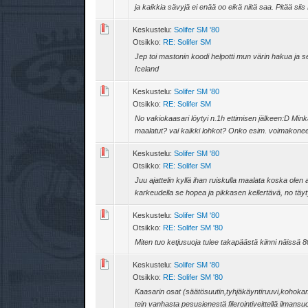
ja kaikkia sävyjä ei enää oo eikä niitä saa. Pitää siis 
Keskustelu:
Solifer SM '80
Otsikko:
RE: Solifer SM
Jep toi mastonin koodi helpotti mun värin hakua ja s
Iceland
Keskustelu:
Solifer SM '80
Otsikko:
RE: Solifer SM
No vakiokaasari löytyi n.1h ettimisen jälkeen:D Mi
maalatut? vai kaikki lohkot? Onko esim. voimakone
Keskustelu:
Solifer SM '80
Otsikko:
RE: Solifer SM
Juu ajattelin kyllä ihan ruiskulla maalata koska olen 
karkeudella se hopea ja pikkasen kellertävä, no täyt
Keskustelu:
Solifer SM '80
Otsikko:
RE: Solifer SM '80
Miten tuo ketjusuoja tulee takapäästä kiinni näissä 
Keskustelu:
Solifer SM '80
Otsikko:
RE: Solifer SM '80
Kaasarin osat (säätösuutin,tyhjäkäyntiruuvi,kohokammi
tein vanhasta pesusienestä filerointiveittellä ilmansu