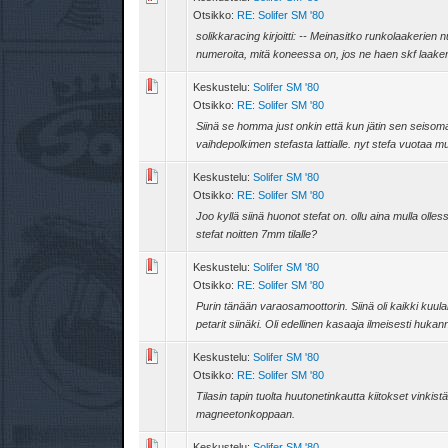
Otsikko:
RE: Solifer SM '80
solikkaracing kirjoitti: -- Meinasitko runkolaakerien
numeroita, mitä koneessa on, jos ne haen skf laaker
Keskustelu:
Solifer SM '80
Otsikko:
RE: Solifer SM '80
Siinä se homma just onkin että kun jätin sen seisomaa
vaihdepolkimen stefasta lattialle. nyt stefa vuotaa m
Keskustelu:
Solifer SM '80
Otsikko:
RE: Solifer SM '80
Joo kyllä siinä huonot stefat on. ollu aina mulla ol
stefat noitten 7mm tilalle?
Keskustelu:
Solifer SM '80
Otsikko:
RE: Solifer SM '80
Purin tänään varaosamoottorin. Siinä oli kaikki kuula
petarit siinäki. Oli edellinen kasaaja ilmeisesti hukan
Keskustelu:
Solifer SM '80
Otsikko:
RE: Solifer SM '80
Tilasin tapin tuolta huutonetinkautta kiitokset vinki
magneetonkoppaan.
Keskustelu:
Solifer SM '80