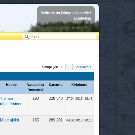
Soliferia on jäänyt eläkkeelle!
Lisätietoja
Sivuja (2):
1
2
Seuraava »
Huone
Vastauksia
Katsottu
Kirjoitettu
[
nouseva
]
Yleinen
190
228 548
27.04.2015, 18:43
räpeltäminen
Muut ajokit
185
289 201
04.01.2013, 20:18