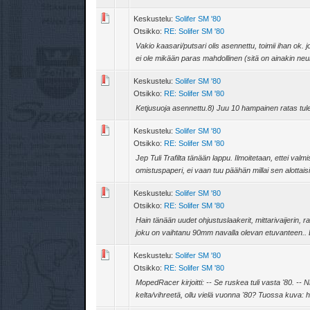
Keskustelu:
Solifer SM '80
Otsikko:
RE: Solifer SM '80
Vakio kaasari/putsari olis asennettu, toimii ihan ok
ei ole mikään paras mahdollinen (sitä on ainakin neul
Keskustelu:
Solifer SM '80
Otsikko:
RE: Solifer SM '80
Ketjusuoja asennettu.8) Juu 10 hampainen ratas tulee
Keskustelu:
Solifer SM '80
Otsikko:
RE: Solifer SM '80
Jep Tuli Trafilta tänään lappu. Ilmoitetaan, ettei va
omistuspaperi, ei vaan tuu päähän millai sen alottaisi.
Keskustelu:
Solifer SM '80
Otsikko:
RE: Solifer SM '80
Hain tänään uudet ohjustuslaakerit, mittarivaijerin, 
joku on vaihtanu 90mm navalla olevan etuvanteen.. E
Keskustelu:
Solifer SM '80
Otsikko:
RE: Solifer SM '80
MopedRacer kirjoitti: -- Se ruskea tuli vasta '80. -- N
kelta/vihreetä, ollu vielä vuonna '80? Tuossa kuva: h