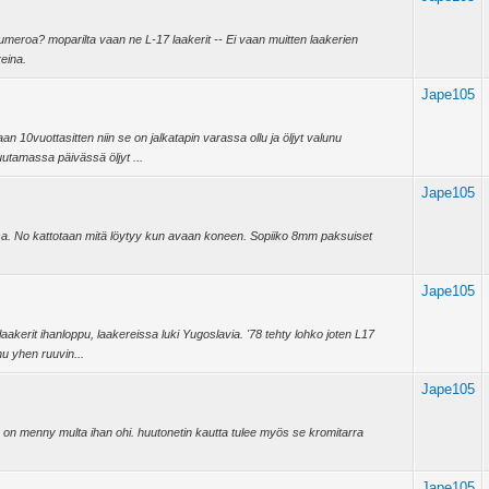
 numeroa? moparilta vaan ne L-17 laakerit -- Ei vaan muitten laakerien
eina.
Jape105
n 10vuottasitten niin se on jalkatapin varassa ollu ja öljyt valunu
uutamassa päivässä öljyt ...
Jape105
lessa. No kattotaan mitä löytyy kun avaan koneen. Sopiiko 8mm paksuiset
Jape105
laakerit ihanloppu, laakereissa luki Yugoslavia. '78 tehty lohko joten L17
nu yhen ruuvin...
Jape105
stä on menny multa ihan ohi. huutonetin kautta tulee myös se kromitarra
Jape105