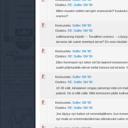
Otsikko:
RE: Solifer SM '80
Miten muuten noitten tarrojen oranssiväri? kuuluuko
oranssi?
Keskustelu:
Solifer SM '80
Otsikko:
RE: Solifer SM '80
solikkaracing kirjoitti: -- Tavallinen oranssi. -- Lö
tarrasta niin saisin teetettyä tarrat? En osta mistään
Keskustelu:
Solifer SM '80
Otsikko:
RE: Solifer SM '80
Eilen hommasin nyt sitten skf:än laakerit koneeseen
uudet pölyhuulella olevat stefat kanssa tuli etrasta. N
Keskustelu:
Solifer SM '80
Otsikko:
RE: Solifer SM '80
10-36 välit, kiinalainen rengas pienempi mitä sm-trial
päästä. No ei sillä väliä. Mitä tommosen pitäis kulke
Keskustelu:
Solifer SM '80
Otsikko:
RE: Solifer SM '80
Joo täytyy nyt kattoo sit remontinjälkeen, kun kone
nyt mulla on ensimmäistäkertaa elämässäni vakio m