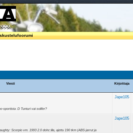
skustelufoorumi
Viesti
Kirjoittaja
Jape105
sportista :D Tunturi vai solifer?
Jape105
 :naughty: Scorpio vm. 1993 2.0 dohc:illa, ajettu 190 tkm (ABS-jarrut ja