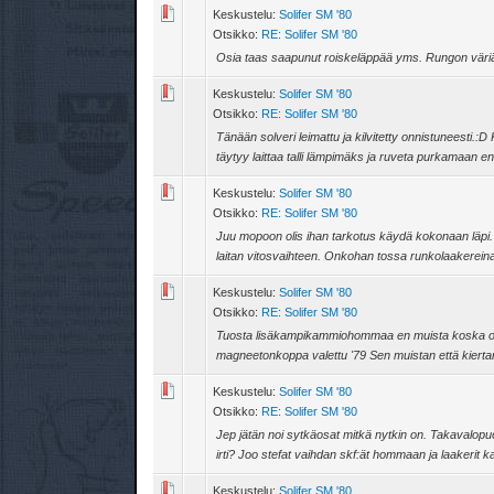
Keskustelu:
Solifer SM '80
Otsikko:
RE: Solifer SM '80
Osia taas saapunut roiskeläppää yms. Rungon väriä 
Keskustelu:
Solifer SM '80
Otsikko:
RE: Solifer SM '80
Tänään solveri leimattu ja kilvitetty onnistuneesti.
täytyy laittaa talli lämpimäks ja ruveta purkamaan ens
Keskustelu:
Solifer SM '80
Otsikko:
RE: Solifer SM '80
Juu mopoon olis ihan tarkotus käydä kokonaan läpi. 
laitan vitosvaihteen. Onkohan tossa runkolaakereina 
Keskustelu:
Solifer SM '80
Otsikko:
RE: Solifer SM '80
Tuosta lisäkampikammiohommaa en muista koska olen
magneetonkoppa valettu '79 Sen muistan että kiertar
Keskustelu:
Solifer SM '80
Otsikko:
RE: Solifer SM '80
Jep jätän noi sytkäosat mitkä nytkin on. Takavalopu
irti? Joo stefat vaihdan skf:ät hommaan ja laakerit ka
Keskustelu:
Solifer SM '80