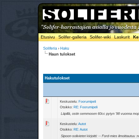
Etusivu
Solifer-galleria
Solifer-wiki
Laskurit
Ke
Soliferia
›
Haku
Haun tulokset
Hakutulokset
Keskustelu:
Foorumipeli
Otsikko:
RE: Foorumipeli
Läpillä, ostin semmosen 60cc pytyn '98 vuonna mopo-
Keskustelu:
Autot
Otsikko:
RE: Autot
Sipoon-solivieteri kirjoitti: -- Ford-mies ilmoittautuu