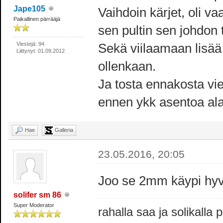
Jape105
Vaihdoin kärjet, oli v
Paikallinen pärrääjä
sen pultin sen johdon ti
Viestejä: 94
Sekä viilaamaan lisää
Liittynyt: 01.09.2012
ollenkaan.
Ja tosta ennakosta vie
ennen ykk asentoa al
Hae
Galleria
23.05.2016, 20:05
Joo se 2mm käypi hyvin
solifer sm 86
Super Moderator
rahalla saa ja solikalla