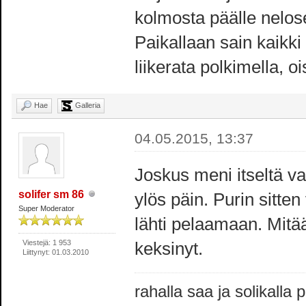
kolmosta päälle nelos
Paikallaan sain kaikki 
liikerata polkimella, o
Hae
Galleria
04.05.2015, 13:37
Joskus meni itseltä va
solifer sm 86
ylös päin. Purin sitten
Super Moderator
lähti pelaamaan. Mitä
Viestejä: 1 953
keksinyt.
Liittynyt: 01.03.2010
rahalla saa ja solikalla