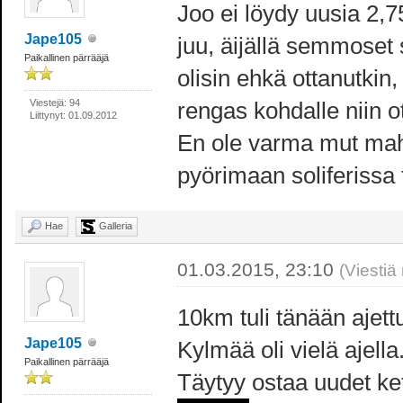
Joo ei löydy uusia 2,7
Jape105
juu, äijällä semmoset 
Paikallinen pärrääjä
olisin ehkä ottanutkin
Viestejä: 94
rengas kohdalle niin ot
Liittynyt: 01.09.2012
En ole varma mut mah
pyörimaan soliferissa
Hae
Galleria
01.03.2015, 23:10
(Viestiä
10km tuli tänään ajettu
Jape105
Kylmää oli vielä ajella
Paikallinen pärrääjä
Täytyy ostaa uudet ketju