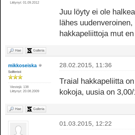
Liittynyt: 01.09.2012
Juu löyty ei ole halkeam
lähes uudenveroinen, 1
hakkapeliittoja mut en
Hae
Galleria
28.02.2015, 11:36
mikkoseiska
Soliferisti
Traial hakkapeliitta o
Viestejä: 138
kokoja, uusia on 3,00
Liittynyt: 20.08.2009
Hae
Galleria
01.03.2015, 12:22