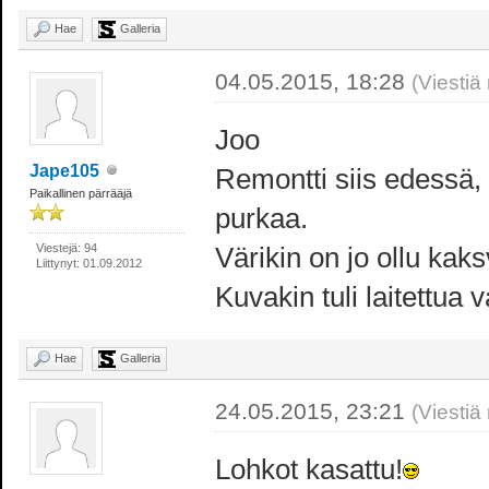
Hae
Galleria
04.05.2015, 18:28
(Viestiä
Joo
Jape105
Remontti siis edessä,
Paikallinen pärrääjä
purkaa.
Viestejä: 94
Värikin on jo ollu kak
Liittynyt: 01.09.2012
Kuvakin tuli laitettua v
Hae
Galleria
24.05.2015, 23:21
(Viestiä
Lohkot kasattu!