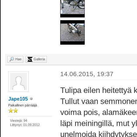
Hae
Galleria
14.06.2015, 19:37
Tulipa eilen heitettyä
Jape105
Tullut vaan semmonen 
Paikallinen pärrääjä
voima pois, alamäkeen
Viestejä: 94
läpi meiningillä, mut 
Liittynyt: 01.09.2012
unelmoida kiihdytykse