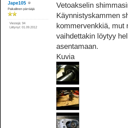
Jape105
Vetoakselin shimmasi
Paikallinen pärrääjä
Käynnistyskammen sh
Viestejä: 94
kommervenkkiä, mut ny
Liittynyt: 01.09.2012
vaihdettakin löytyy he
asentamaan.
Kuvia