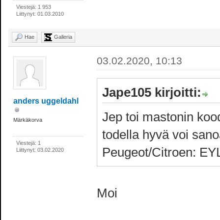
Viestejä: 1 953
Liittynyt: 01.03.2010
Hae
Galleria
03.02.2020, 10:13
Jape105 kirjoitti:
anders uggeldahl
Jep toi mastonin kood
Märkäkorva
todella hyvä voi san
Viestejä: 1
Peugeot/Citroen: EYL
Liittynyt: 03.02.2020
Moi