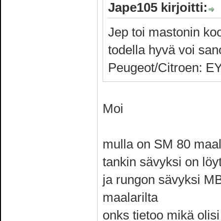
Jape105 kirjoitti:
Jep toi mastonin koo
todella hyvä voi sa
Peugeot/Citroen: EY
Moi
mulla on SM 80 maal
tankin sävyksi on löyt
ja rungon sävyksi MB
maalarilta
onks tietoo mikä olis