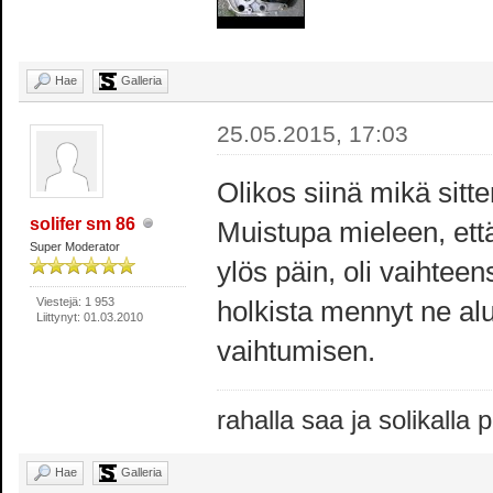
Hae
Galleria
25.05.2015, 17:03
Olikos siinä mikä sitt
solifer sm 86
Muistupa mieleen, että
Super Moderator
ylös päin, oli vaihteen
Viestejä: 1 953
holkista mennyt ne alu
Liittynyt: 01.03.2010
vaihtumisen.
rahalla saa ja solikalla
Hae
Galleria