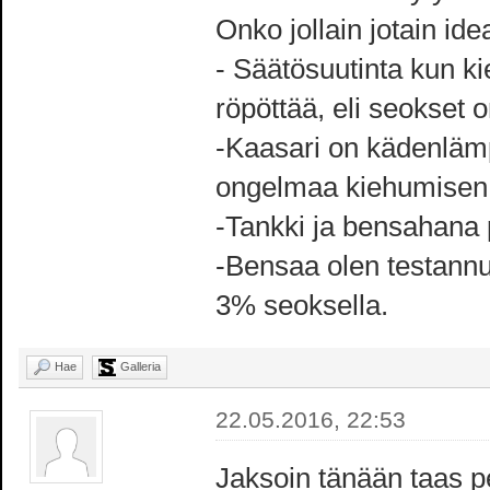
Onko jollain jotain id
- Säätösuutinta kun kie
röpöttää, eli seokset 
-Kaasari on kädenlämp
ongelmaa kiehumisen k
-Tankki ja bensahana p
-Bensaa olen testann
3% seoksella.
Hae
Galleria
22.05.2016, 22:53
Jaksoin tänään taas 