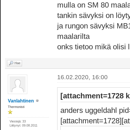
mulla on SM 80 maala
tankin sävyksi on löyty
ja rungon sävyksi MB1
maalarilta
onks tietoo mikä olisi
Hae
16.02.2020, 16:00
[attachment=1728 kir
Vanlahtinen
Thermonisti
anders uggeldahl pid
[attachment=1728][a
Viestejä: 33
Liittynyt: 09.08.2011