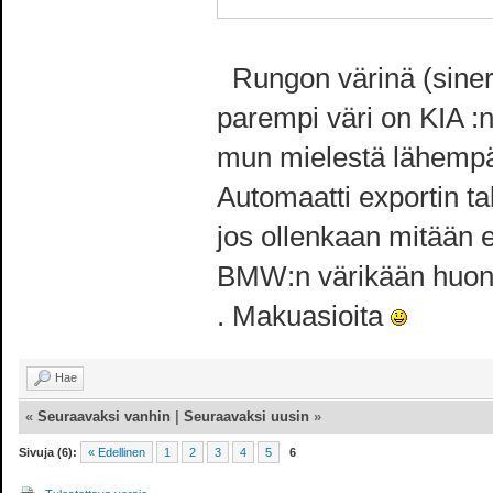
Rungon värinä (siner
parempi väri on KIA :n
mun mielestä lähempä
Automaatti exportin ta
jos ollenkaan mitään e
BMW:n värikään huono
. Makuasioita
Hae
«
Seuraavaksi vanhin
|
Seuraavaksi uusin
»
Sivuja (6):
« Edellinen
1
2
3
4
5
6