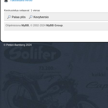
Tulostettava versio
Keskustelua selaavat: 1 vieras
Palaa ylös
Kevytversio
Ohjelmistona
MyBB
, © 2002-2024
MyBB Group
.
© Petteri Bamberg 2024