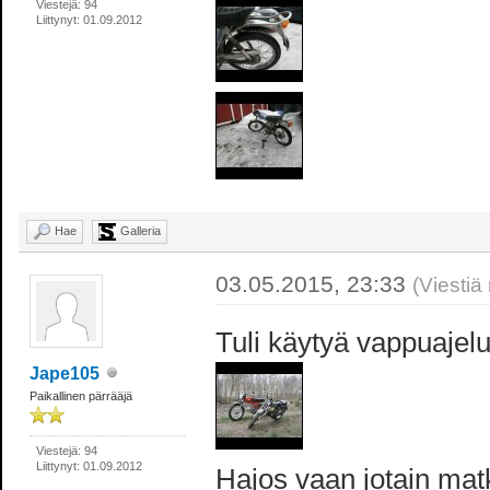
Viestejä: 94
Liittynyt: 01.09.2012
Hae
Galleria
03.05.2015, 23:33
(Viestiä
Tuli käytyä vappuajelu
Jape105
Paikallinen pärrääjä
Viestejä: 94
Liittynyt: 01.09.2012
Hajos vaan jotain mat