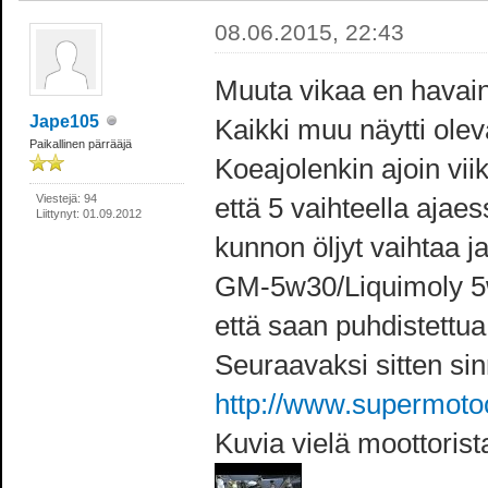
08.06.2015, 22:43
Muuta vikaa en havain
Jape105
Kaikki muu näytti ole
Paikallinen pärrääjä
Koeajolenkin ajoin vii
Viestejä: 94
että 5 vaihteella ajae
Liittynyt: 01.09.2012
kunnon öljyt vaihtaa j
GM-5w30/Liquimoly 5w
että saan puhdistettua
Seuraavaksi sitten si
http://www.supermotoc
Kuvia vielä moottorist