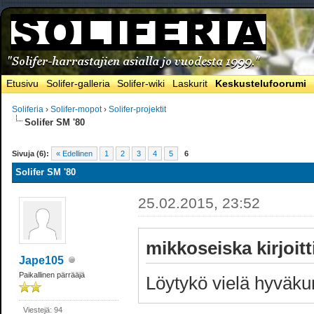
Etusivu
Solifer-galleria
Solifer-wiki
Laskurit
Keskustelufoorumi
Soliferia
›
Solifer-mopot
›
Solifer-projektit
Solifer SM '80
Sivuja (6):
« Edellinen
1
2
3
4
5
6
Solifer SM '80
25.02.2015, 23:52
mikkoseiska kirjoitt
Jape105
Paikallinen pärrääjä
Löytykö vielä hyväk
Viestejä: 94