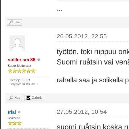
...
Hae
26.05.2012, 22:55
työtön. toki riippuu on
solifer sm 86
Suomi ruåtsin vai ven
Super Moderator
rahalla saa ja solikalla
Viestejä: 1 953
Liittynyt: 01.03.2010
Hae
Galleria
27.05.2012, 10:54
trial
Soliferisti
suomi ruåtsin koska ru