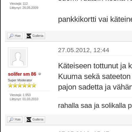
Viestejä: 112
Liittynyt: 26.05.2009
pankkikortti vai kätei
Hae
Galleria
27.05.2012, 12:44
Käteiseen tottunut ja 
solifer sm 86
Kuuma sekä sateeton k
Super Moderator
pajon sadetta ja vähän
Viestejä: 1 953
Liittynyt: 01.03.2010
rahalla saa ja solikalla
Hae
Galleria