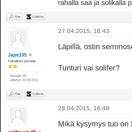
rahalla saa ja solikalla
Hae
Galleria
27.04.2015, 18:43
Läpillä, ostin semmo
Jape105
Paikallinen pärrääjä
Tunturi vai solifer?
Viestejä: 94
Liittynyt: 01.09.2012
Hae
Galleria
28.04.2015, 16:48
Mikä kysymys tuo on Sol