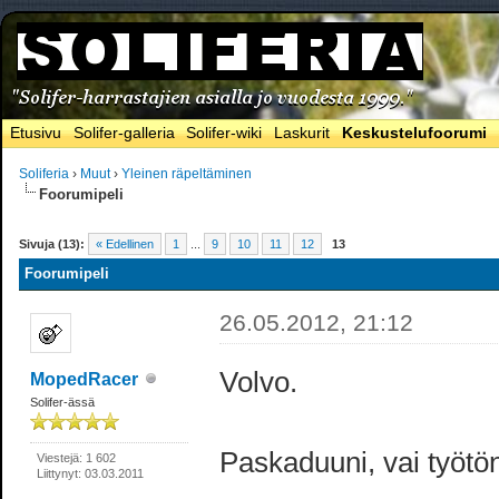
Etusivu
Solifer-galleria
Solifer-wiki
Laskurit
Keskustelufoorumi
Soliferia
›
Muut
›
Yleinen räpeltäminen
Foorumipeli
Sivuja (13):
« Edellinen
1
...
9
10
11
12
13
Foorumipeli
26.05.2012, 21:12
Volvo.
MopedRacer
Solifer-ässä
Paskaduuni, vai työtö
Viestejä: 1 602
Liittynyt: 03.03.2011