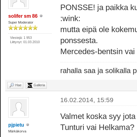
PONSSE! ja paikka ku
solifer sm 86
:wink:
Super Moderator
mutta eipä ole kokem
Viestejä: 1 953
ponssesta.
Liittynyt: 01.03.2010
Mercedes-bentsin vai
rahalla saa ja solikalla
Hae
Galleria
16.02.2014, 15:59
Valmet koska syy jot
pjpietu
Tunturi vai Helkama?
Märkäkorva