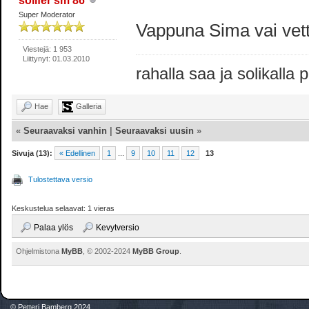
solifer sm 86
Super Moderator
Vappuna Sima vai ve
Viestejä: 1 953
Liittynyt: 01.03.2010
rahalla saa ja solikalla
Hae
Galleria
«
Seuraavaksi vanhin
|
Seuraavaksi uusin
»
Sivuja (13):
« Edellinen
1
...
9
10
11
12
13
Tulostettava versio
Keskustelua selaavat: 1 vieras
Palaa ylös
Kevytversio
Ohjelmistona
MyBB
, © 2002-2024
MyBB Group
.
© Petteri Bamberg 2024