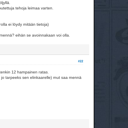
ljyllä.
putettuja tehoja leimaa varten.
olla ei löydy mitään tietoja)
u mennä? eihän se avoinnakaan voi olla.
#22
uitenkin 12 hampainen ratas.
y jo tarpeeks sen elinkaarelle) mut saa mennä
?