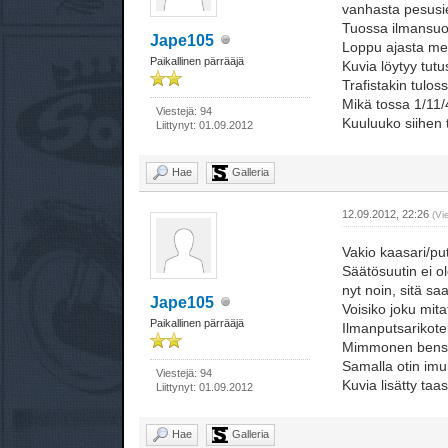
vanhasta pesusien
Tuossa ilmansuoda
Jape105
Loppu ajasta men
Paikallinen pärrääjä
Kuvia löytyy tutu
Trafistakin tulos
Mikä tossa 1/11/4
Viestejä: 94
Kuuluuko siihen 
Liittynyt: 01.09.2012
Hae
Galleria
12.09.2012, 22:26
(Vi
Vakio kaasari/put
Säätösuutin ei o
nyt noin, sitä sa
Jape105
Voisiko joku mit
Paikallinen pärrääjä
Ilmanputsarikotel
Mimmonen bensaha
Samalla otin im
Viestejä: 94
Kuvia lisätty taas
Liittynyt: 01.09.2012
Hae
Galleria