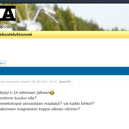
skustelufoorumi
a »
estiä muokattiin viimeksi: 08.09.2012, 12:22,
Jape105
.)
öytyi n.1h ettimisen jälkeen
ottorin kuuluu olla?
eettokopat ainoastaan maalatut? vai kaikki lohkot?
makoneen magneeton koppa oikean värinen?