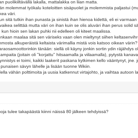
 puolikiiltävällä lakalla, mattalakka on liian matta.
nään molemmat työkalu koteloitten sisäpuolet ja molemmista paljastui (
ea väri.
un sitä tutkin ihan punasta ja sinistä ihan hienoa kidettä, eli ei varmaan
aikea selittää mutta väri on ihan kuin se olis aluväri ihan perus solid sä
u kun hioin sen lakan puhki nii edelleen oli kiteet maalissa.
nkaan maalaa sitä sen väriseks vaan olen mieltynyt siihen keltasenvi
mmosta alkuperäistä keltaista värimallia mistä vois katsoo oikean värin?
aosamoottorinkin tänään: siellä oli käyny jonkin sortin ydin räjähdys ol
hampaita (joitain oli ''korjattu'' hitsaamalla ja viilaamalla), pytystä kana
ynnistys ei toimi, kaikki laakerit paskana kytkimen kello vääntynyt, jne.
 punaisen sävyn lähelle ja lisään tuonne Wikiin.
a vähän polttimoita ja uusia katkennut virtajohto, ja vaihtaa autoon laa
uoja tulee takapäästä kiinni näissä 80 jälkeen tehdyissä?