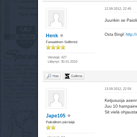
12.09.2012, 22:45
Juurikin se Paio
Osta Bingi!
http://
Henk
Fanaattinen Soliferisti
Viestejä: 427
Liittynyt: 30.01.2010
Hae
Galleria
13.09.2012, 22:59
Ketjusuoja asenn
Juu 10 hampainen
Sit vielä ohjaust
Jape105
Paikallinen pärrääjä