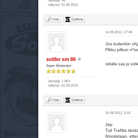
Viestejä: 94
Liittynyt: 01.09.2012
Hae
Galleria
14.09.2012, 17:48
Jos kuitenkin ohj
Pikku pilkun n*s
solifer sm 86
rahalla saa ja sol
Super Moderator
Viestejä: 1 953
Liittynyt: 01.03.2010
Hae
Galleria
15.09.2012, 0:18
Jep
Tuli Trafilta tän
Ilmoitetaan, ett