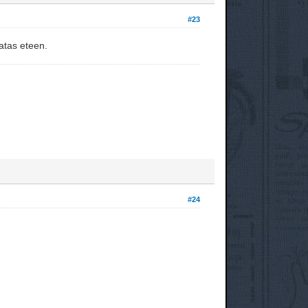
#23
ratas eteen.
#24