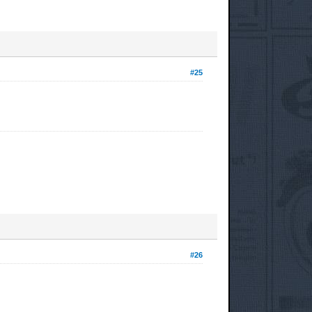
#25
#26