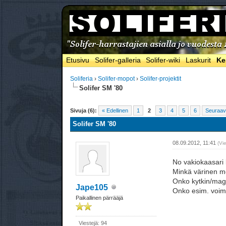
Etusivu
Solifer-galleria
Solifer-wiki
Laskurit
Ke
Soliferia
›
Solifer-mopot
›
Solifer-projektit
Solifer SM '80
Sivuja (6):
« Edellinen
1
2
3
4
5
6
Seuraav
Solifer SM '80
08.09.2012, 11:41
(Vi
No vakiokaasari l
Minkä värinen mo
Onko kytkin/magn
Jape105
Onko esim. voi
Paikallinen pärrääjä
Viestejä: 94