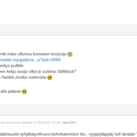
tti mies ollunna konneen korjooja
arasiitti.org/galleria...p?pid=2868
nnitys pulttiin.
n ketju suoja ollut jo uutena SäMissä?
 hankin,mutta rosterista
ikalla pääsee
estiä muokattiin viimeksi: 11.09.2012, 23:48,
Jape105
.)
ätösuutin,tyhjäkäyntiruuvi,kohokammion tiiv., ryyppyläppä) tuli tänään ''