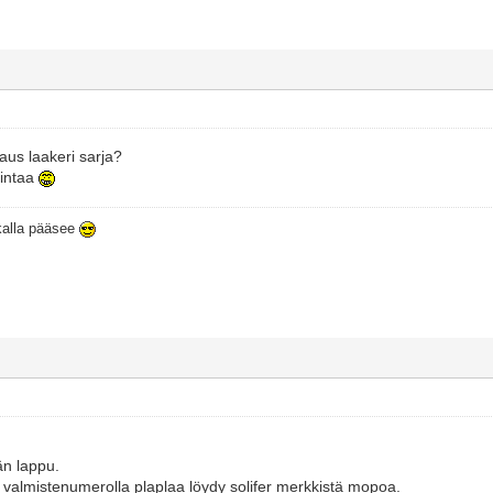
aus laakeri sarja?
sintaa
ikalla pääsee
ään lappu.
ei valmistenumerolla plaplaa löydy solifer merkkistä mopoa.