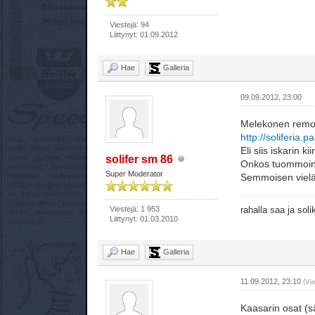
Viestejä: 94
Liittynyt: 01.09.2012
Hae
Galleria
09.09.2012, 23:00
Melekonen remon
http://soliferia.p
Eli siis iskarin kii
solifer sm 86
Onkos tuommoine
Super Moderator
Semmoisen vielä
Viestejä: 1 953
rahalla saa ja sol
Liittynyt: 01.03.2010
Hae
Galleria
11.09.2012, 23:10
(Vi
Kaasarin osat (sä