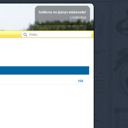
Soliferia on jäänyt eläkkeelle!
Lisätietoja
#16