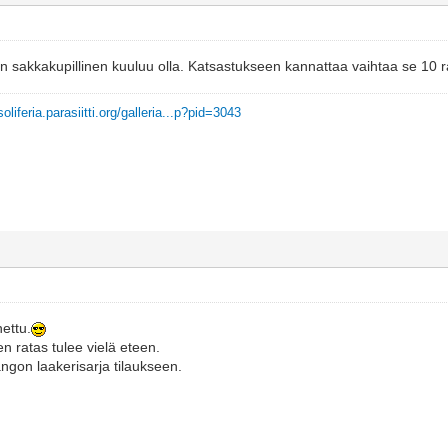
lin sakkakupillinen kuuluu olla. Katsastukseen kannattaa vaihtaa se 10 
soliferia.parasiitti.org/galleria...p?pid=3043
ettu.
 ratas tulee vielä eteen.
angon laakerisarja tilaukseen.