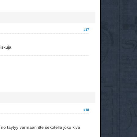
#17
iskuja.
#18
 no täytyy varmaan itte sekotella joku kiva