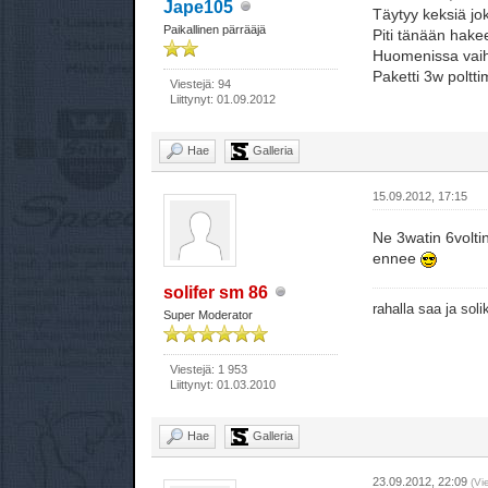
Jape105
Täytyy keksiä jok
Paikallinen pärrääjä
Piti tänään hake
Huomenissa vaiht
Paketti 3w poltti
Viestejä: 94
Liittynyt: 01.09.2012
Hae
Galleria
15.09.2012, 17:15
Ne 3watin 6volti
ennee
solifer sm 86
rahalla saa ja sol
Super Moderator
Viestejä: 1 953
Liittynyt: 01.03.2010
Hae
Galleria
23.09.2012, 22:09
(Vi