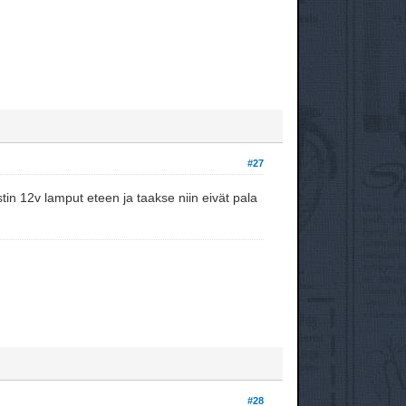
#27
tin 12v lamput eteen ja taakse niin eivät pala
#28