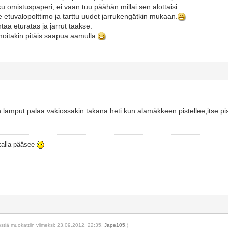
u omistuspaperi, ei vaan tuu päähän millai sen alottaisi.
e etuvalopolttimo ja tarttu uudet jarrukengätkin mukaan.
aa eturatas ja jarrut taakse.
moitakin pitäis saapua aamulla.
n lamput palaa vakiossakin takana heti kun alamäkkeen pistellee,itse pis
ikalla pääsee
estiä muokattiin viimeksi: 23.09.2012, 22:35,
Jape105
.)