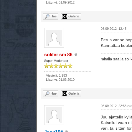
Liittynyt: 01.09.2012
Hae
Galleria
08.09.2012, 12:45
Perus vanne hop
Kannattaa kuulem
solifer sm 86
rahalla saa ja sol
Super Moderator
Viestejä: 1 953
Liittynyt: 01.03.2010
Hae
Galleria
08.09.2012, 22:58
(Vi
Juu ajattelin kyl
Katsellut vaan et
väri, tai sitten fo
Jape105