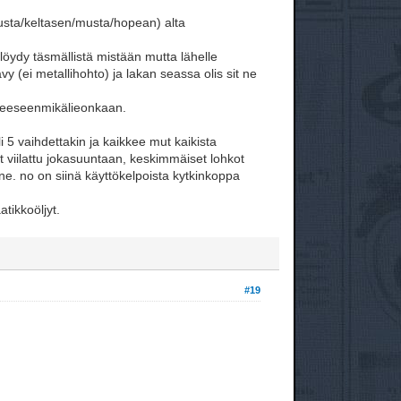
musta/keltasen/musta/hopean) alta
 löydy täsmällistä mistään mutta lähelle
vy (ei metallihohto) ja lakan seassa olis sit ne
hreeseenmikälieonkaan.
i 5 vaihdettakin ja kaikkee mut kaikista
vat viilattu jokasuuntaan, keskimmäiset lohkot
 jne. no on siinä käyttökelpoista kytkinkoppa
tikkoöljyt.
#19