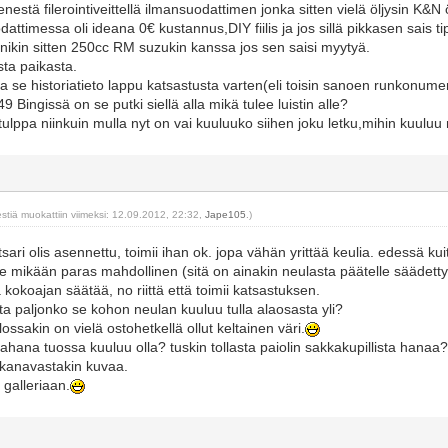
estä filerointiveittellä ilmansuodattimen jonka sitten vielä öljysin K&N ö
ttimessa oli ideana 0€ kustannus,DIY fiilis ja jos sillä pikkasen sais ti
ikin sitten 250cc RM suzukin kanssa jos sen saisi myytyä.
sta paikasta.
sa se historiatieto lappu katsastusta varten(eli toisin sanoen runkonumer
9 Bingissä on se putki siellä alla mikä tulee luistin alle?
tulppa niinkuin mulla nyt on vai kuuluuko siihen joku letku,mihin kuulu
estiä muokattiin viimeksi: 12.09.2012, 22:32,
Jape105
.)
sari olis asennettu, toimii ihan ok. jopa vähän yrittää keulia. edessä k
le mikään paras mahdollinen (sitä on ainakin neulasta päätelle säädett
a kokoajan säätää, no riittä että toimii katsastuksen.
ata paljonko se kohon neulan kuuluu tulla alaosasta yli?
ossakin on vielä ostohetkellä ollut keltainen väri.
na tuossa kuuluu olla? tuskin tollasta paiolin sakkakupillista hanaa
ukanavastakin kuvaa.
 galleriaan.