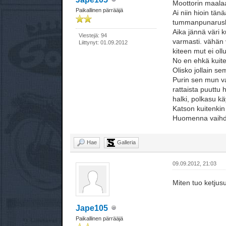
Moottorin maalaan
Paikallinen pärrääjä
Ai niin hioin tä
tummanpunarusk
Aika jännä väri k
Viestejä: 94
varmasti. vähän v
Liittynyt: 01.09.2012
kiteen mut ei oll
No en ehkä kuite
Olisko jollain se
Purin sen mun var
rattaista puuttu 
halki, polkasu kä
Katson kuitenkin
Huomenna vaihdell
Hae
Galleria
09.09.2012, 21:03
Miten tuo ketjus
Jape105
Paikallinen pärrääjä