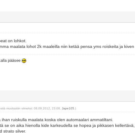
eat on lohkot.
ma maalata lohot 2k maaleilla niin ketää pensa yms roiskeita ja kiven 
ikalla pääsee
estiä muokattiin viimeksi: 08.09.2012, 23:08,
Jape105
.)
lä ihan ruiskulla maalata koska olen automaalari ammatiltani.
tä se on aika hienolla kide karkeudella se hopea ja pikkasen kellertävä,
rd strato silver.