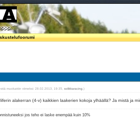
skustelufoorumi
estiä muokattiin viimeksi: 28.02.2013, 19:35,
solikkaracing
.)
liferin alakerran (4-v) kaikkien laakerien kokoja ylhäällä? Ja mistä ja 
 onnistuneeksi jos teho ei laske enempää kuin 10%