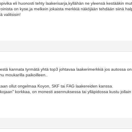
ppivika eli huonosti tehty laakerisarja,kyllähän ne yleensä kestääkin mu
keroinista on kyse,ja melkein jokaista merkkiä näköjään tehdään siinä ha
 valitsisin!
lestä kannata tyrmätä yhtä top3 johtavaa laakerimerkkiä jos autossa on 
nu moukarilla paikoilleen..
oskaan ollut ongelmaa Koyon, SKF tai FAG laakereiden kanssa.
kojaan" korkkaa, on monesti asennuksessa tai ylläpidossa kustu jollain