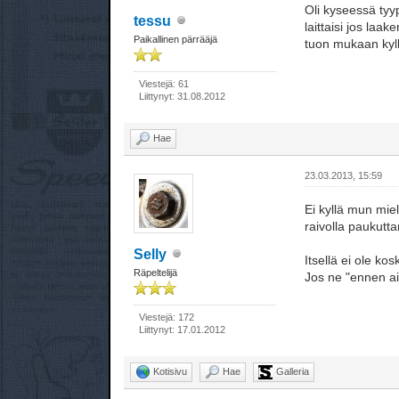
Oli kyseessä tyy
tessu
laittaisi jos laa
Paikallinen pärrääjä
tuon mukaan kyllä
Viestejä: 61
Liittynyt: 31.08.2012
Hae
23.03.2013, 15:59
Ei kyllä mun mie
raivolla paukutta
Selly
Itsellä ei ole k
Räpeltelijä
Jos ne "ennen ai
Viestejä: 172
Liittynyt: 17.01.2012
Kotisivu
Hae
Galleria