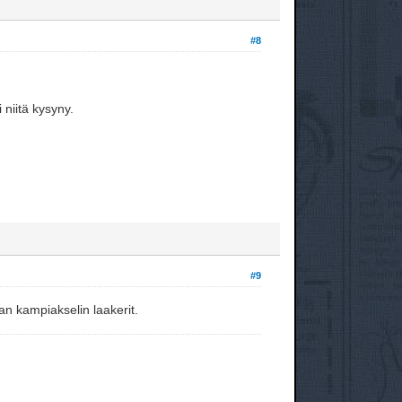
#8
 niitä kysyny.
#9
n kampiakselin laakerit.