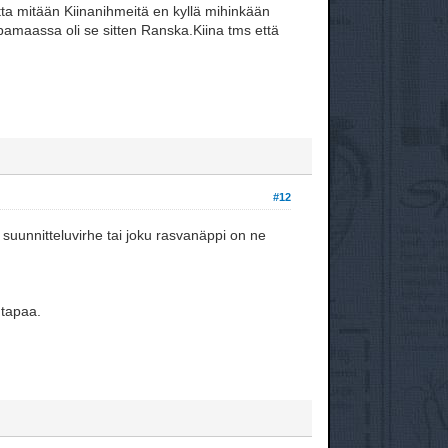
tta mitään Kiinanihmeitä en kyllä mihinkään
lpamaassa oli se sitten Ranska.Kiina tms että
#12
suunnitteluvirhe tai joku rasvanäppi on ne
 tapaa.