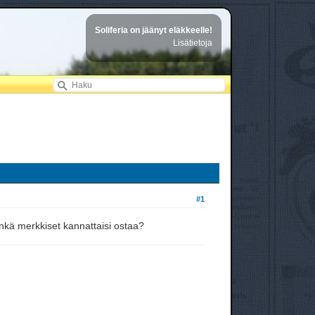
Soliferia on jäänyt eläkkeelle!
Lisätietoja
#1
minkä merkkiset kannattaisi ostaa?