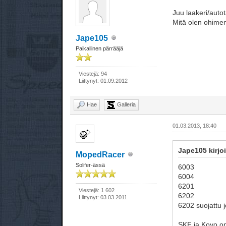
Juu laakeri/autot
Mitä olen ohimen
Jape105
Paikallinen pärrääjä
Viestejä: 94
Liittynyt: 01.09.2012
Hae
Galleria
01.03.2013, 18:40
Jape105 kirjoi
MopedRacer
Solifer-ässä
6003
6004
6201
Viestejä: 1 602
6202
Liittynyt: 03.03.2011
6202 suojattu j
SKF ja Koyo on