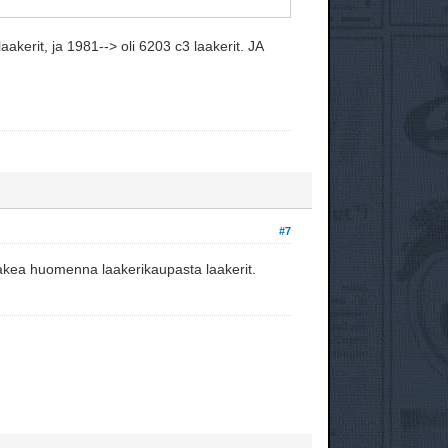
akerit, ja 1981--> oli 6203 c3 laakerit. JA
#7
 hakea huomenna laakerikaupasta laakerit.