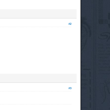
#2
#3