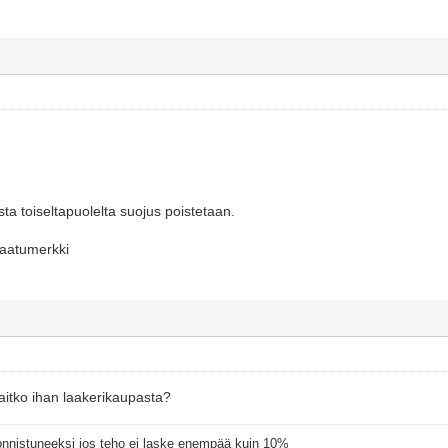
sta toiseltapuolelta suojus poistetaan.
laatumerkki
 haitko ihan laakerikaupasta?
 onnistuneeksi jos teho ei laske enempää kuin 10%