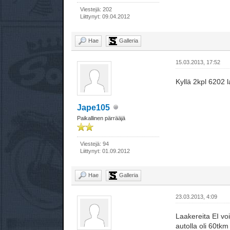
Viestejä: 202
Liittynyt: 09.04.2012
Hae
Galleria
15.03.2013, 17:52
Kyllä 2kpl 6202 l
Jape105
Paikallinen pärrääjä
Viestejä: 94
Liittynyt: 01.09.2012
Hae
Galleria
23.03.2013, 4:09
Laakereita EI vo
autolla oli 60tkm