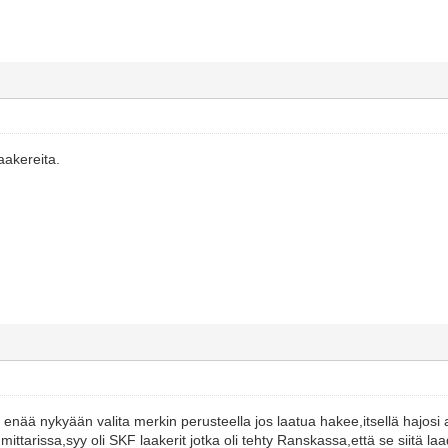
aakereita.
i enää nykyään valita merkin perusteella jos laatua hakee,itsellä hajosi
 mittarissa,syy oli SKF laakerit jotka oli tehty Ranskassa,että se siitä la