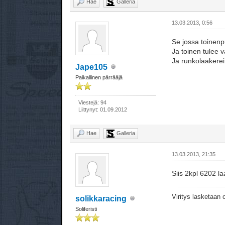
Hae
Galleria
13.03.2013, 0:56
Se jossa toinenp
Ja toinen tulee 
Ja runkolaakereit
Jape105
Paikallinen pärrääjä
Viestejä: 94
Liittynyt: 01.09.2012
Hae
Galleria
13.03.2013, 21:35
Siis 2kpl 6202 l
Viritys lasketaan
solikkaracing
Soliferisti