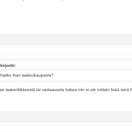
irjoitti:
ai haitko ihan laakerikaupasta?
 laakeriliikkeestä tai vastaavasta hakea niin ei ole mitään lisää siinä 