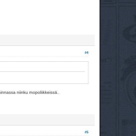
#4
hinnassa niinku mopoliikkeissä..
#5