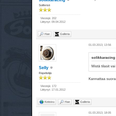
Soliferisti
Viestejä: 202
Liittynyt: 09.04.2012
Hae
Galleria
01.03.2013, 13:56
solikkaracing k
Mistä tilasit v
Selly
Räpeltelijä
Kannattaa suoraan
Viestejä: 172
Liittynyt: 17.01.2012
Kotisivu
Hae
Galleria
01.03.2013, 18:05