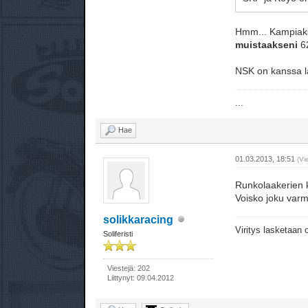
Hmm... Kampiaksel
muistaakseni
62
NSK on kanssa 
...
Hae
01.03.2013, 18:51
(Vi
Runkolaakerien k
Voisko joku varm
solikkaracing
Viritys lasketaan
Soliferisti
Viestejä: 202
Liittynyt: 09.04.2012