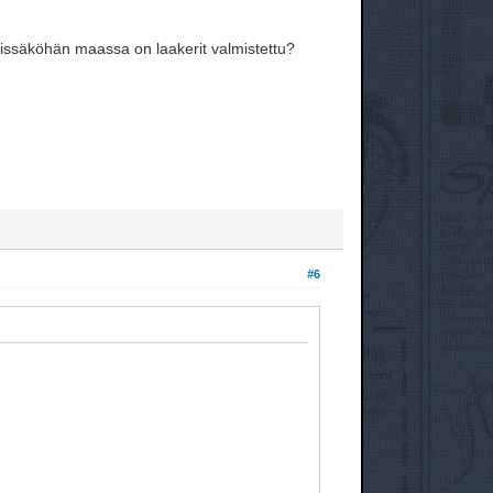
 missäköhän maassa on laakerit valmistettu?
#6