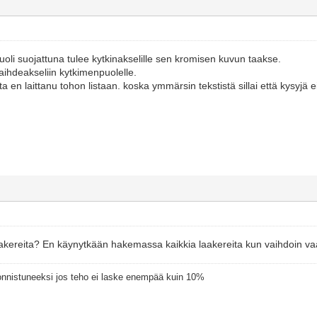
uoli suojattuna tulee kytkinakselille sen kromisen kuvun taakse.
vaihdeakseliin kytkimenpuolelle.
a en laittanu tohon listaan. koska ymmärsin tekstistä sillai että kysyjä ei
aakereita? En käynytkään hakemassa kaikkia laakereita kun vaihdoin vaa
 onnistuneeksi jos teho ei laske enempää kuin 10%