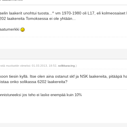
in laakerit unohtui tuosta...^ vm 1970-1980 oli L17, eli kolmeosaiset la
02 laakereita Tomoksessa ei ole yhtään...
laatumerkki
estiä muokattiin viimeksi: 01.03.2013, 18:52,
solikkaracing
.)
oon tiesin kyllä. Itse olen aina ostanut skf ja NSK laakereita, pitääpä
istaa onko solikassa 6202 laakereita?
 onnistuneeksi jos teho ei laske enempää kuin 10%