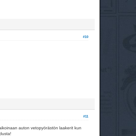
#10
#11
 aikoinaan auton vetopyörästön laakerit kun
adusta!