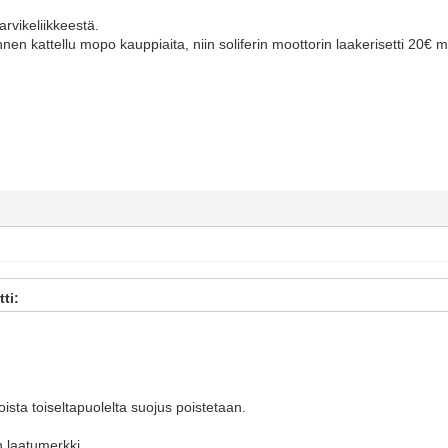
arvikeliikkeestä.
nen kattellu mopo kauppiaita, niin soliferin moottorin laakerisetti 20€
tti:
oista toiseltapuolelta suojus poistetaan.
 laatumerkki