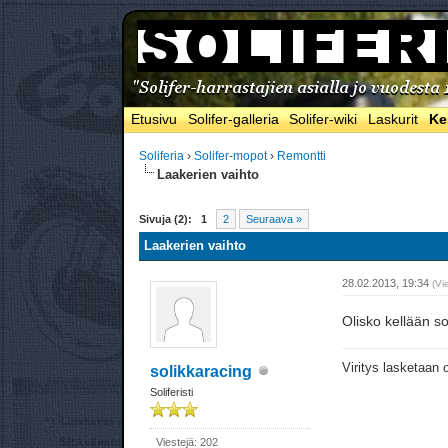
Etusivu
Solifer-galleria
Solifer-wiki
Laskurit
Ke
Soliferia
›
Solifer-mopot
›
Remontti
Laakerien vaihto
Sivuja (2):
1
2
Seuraava »
Laakerien vaihto
28.02.2013, 19:34
(Vi
Olisko kellään so
Viritys lasketaan
solikkaracing
Soliferisti
Viestejä: 202