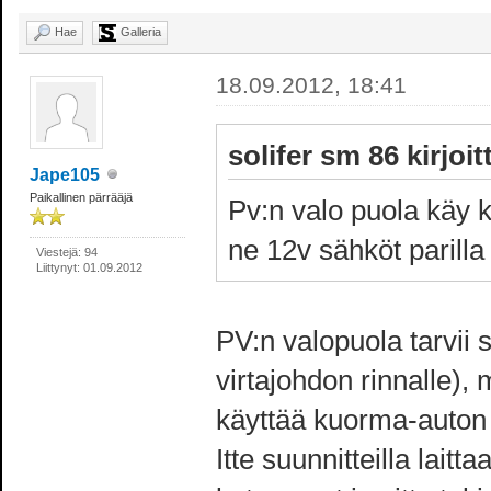
Hae
Galleria
18.09.2012, 18:41
solifer sm 86 kirjoitt
Jape105
Paikallinen pärrääjä
Pv:n valo puola kä
ne 12v sähköt parilla
Viestejä: 94
Liittynyt: 01.09.2012
PV:n valopuola tarvii 
virtajohdon rinnalle),
käyttää kuorma-auton 
Itte suunnitteilla lait