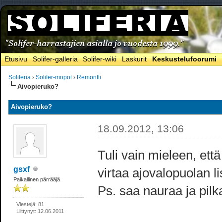
Etusivu
Solifer-galleria
Solifer-wiki
Laskurit
Keskustelufoorumi
Soliferia
›
Solifer-mopot
›
Remontti
Aivopieruko?
Aivopieruko?
18.09.2012, 13:06
Tuli vain mieleen, ett
gsxf
virtaa ajovalopuolan li
Paikallinen pärrääjä
Ps. saa nauraa ja pilk
Viestejä: 81
Liittynyt: 12.06.2011