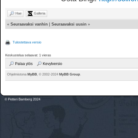
Hae
Galleria
«
Seuraavaksi vanhin
|
Seuraavaksi uusin
»
Tulostettava versio
Keskustelua selaavat: 1 vieras
Palaa ylös
Kevytversio
Ohjelmistona
MyBB
, © 2002-2024
MyBB Group
.
© Petteri Bamberg 2024