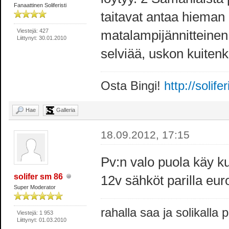
Fanaattinen Soliferisti
taitavat antaa hieman e
Viestejä: 427
matalampijännitteinen
Liittynyt: 30.01.2010
selviää, uskon kuitenki
Osta Bingi!
http://solife
Hae
Galleria
18.09.2012, 17:15
Pv:n valo puola käy
solifer sm 86
12v sähköt parilla eur
Super Moderator
rahalla saa ja solikalla
Viestejä: 1 953
Liittynyt: 01.03.2010