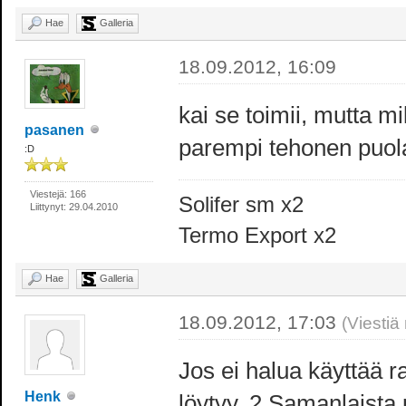
Hae
Galleria
18.09.2012, 16:09
kai se toimii, mutta m
pasanen
parempi tehonen puol
:D
Viestejä: 166
Solifer sm x2
Liittynyt: 29.04.2010
Termo Export x2
Hae
Galleria
18.09.2012, 17:03
(Viestiä
Jos ei halua käyttää r
Henk
löytyy. 2 Samanlaista 