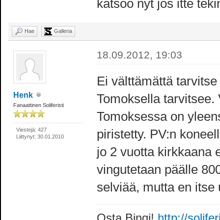
katsoo nyt jos itte t
Hae
Galleria
18.09.2012, 19:03
Ei välttämättä tarvits
Henk
Tomoksella tarvitsee. 
Fanaattinen Soliferisti
Tomoksessa on yleensä
Viestejä: 427
piristetty. PV:n konee
Liittynyt: 30.01.2010
jo 2 vuotta kirkkaana e
vingutetaan päälle 800
selviää, mutta en itse 
Osta Bingi!
http://solife