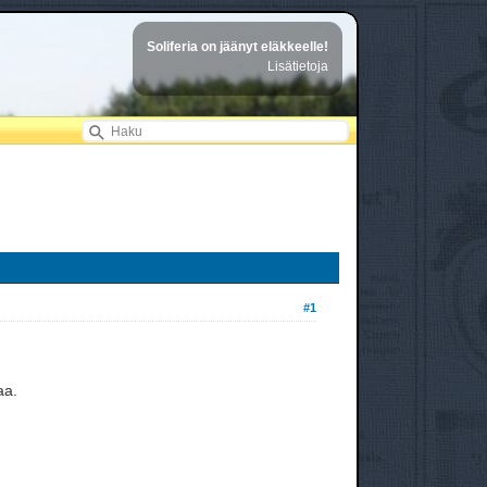
Soliferia on jäänyt eläkkeelle!
Lisätietoja
#1
aa.