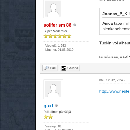
Joonas_P_K ki
Ainoa tapa mil
solifer sm 86
pienkonebensa l
Super Moderator
Tuokin voi aiheut
Viestejä: 1 953
Liittynyt: 01.03.2010
rahalla saa ja sol
Hae
Galleria
06.07.2012, 22:45
http://www.neste
gsxf
Paikallinen pärrääjä
Viestejä: 81