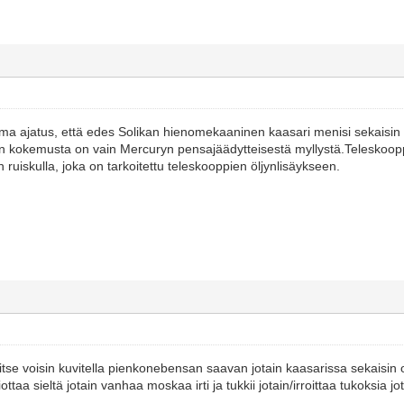
ima ajatus, että edes Solikan hienomekaaninen kaasari menisi sekaisi
n kokemusta on vain Mercuryn pensajäädytteisestä myllystä.Teleskooppei
an ruiskulla, joka on tarkoitettu teleskooppien öljynlisäykseen.
 itse voisin kuvitella pienkonebensan saavan jotain kaasarissa sekaisin
ttaa sieltä jotain vanhaa moskaa irti ja tukkii jotain/irroittaa tukoksia jo