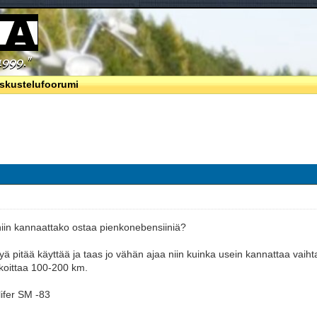
skustelufoorumi
iin kannaattako ostaa pienkonebensiiniä?
jyä pitää käyttää ja taas jo vähän ajaa niin kuinka usein kannattaa vaiht
koittaa 100-200 km.
lifer SM -83