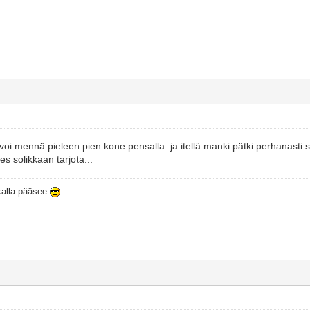
oi mennä pieleen pien kone pensalla. ja itellä manki pätki perhanasti sil
s solikkaan tarjota...
ikalla pääsee