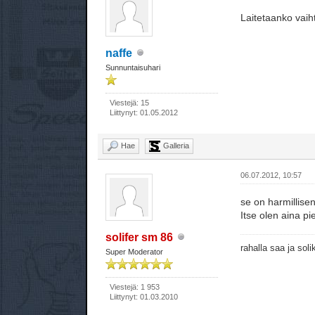
Laitetaanko vaiht
naffe
Sunnuntaisuhari
Viestejä: 15
Liittynyt: 01.05.2012
Hae
Galleria
06.07.2012, 10:57
se on harmillisen 
Itse olen aina pi
solifer sm 86
rahalla saa ja sol
Super Moderator
Viestejä: 1 953
Liittynyt: 01.03.2010