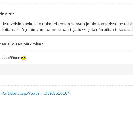
rjoitti:
lä itse voisin kuvitella pienkonebensan saavan jotain kaasarissa sekais
iottaa sieltä jotain vanhaa moskaa irti ja tukkii jotain/irroittaa tukoksia 
taa silloisen pätkimisen...
ikalla pääsee
.fi/artikkeli.aspx?path=...08%3b10164