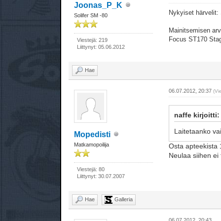
Joonas_P_K
Nykyiset härvelit
Solifer SM -80
Mainitsemisen arvo
Focus ST170 Sta
Viestejä: 219
Liittynyt: 05.06.2012
Hae
06.07.2012, 20:37
(Vi
naffe kirjoitti:
Laitetaanko vai
Mopedisti
Matkamopoilija
Osta apteekista 
Neulaa siihen ei 
Viestejä: 80
Liittynyt: 30.07.2007
Hae
Galleria
06.07.2012, 20:43