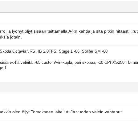
roilla lyönyt öljyt sisään taittamalla A4:n kahtia ja sitä pitkin hitaasti li
eksiä jotain.
: Skoda Octavia vRS HB 2.0TFSI Stage 1 -06, Solifer SM -80
isia ex-härveleitä: -65 custom/viri-kupla, pari skobaa, -10 CPI XS250 TL-mön
ge 1
sekkin olen öljyt Tomokseen laitellut. Ja vuoden välein vahtanut.