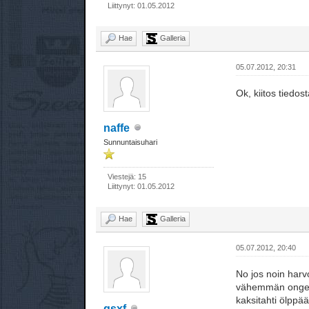
Liittynyt: 01.05.2012
Hae
Galleria
05.07.2012, 20:31
Ok, kiitos tiedost
naffe
Sunnuntaisuhari
Viestejä: 15
Liittynyt: 01.05.2012
Hae
Galleria
05.07.2012, 20:40
No jos noin harvo
vähemmän ongelmi
kaksitahti ölppää
gsxf