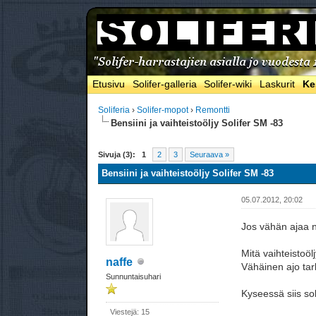
Etusivu
Solifer-galleria
Solifer-wiki
Laskurit
Ke
Soliferia
›
Solifer-mopot
›
Remontti
Bensiini ja vaihteistoöljy Solifer SM -83
Sivuja (3):
1
2
3
Seuraava »
Bensiini ja vaihteistoöljy Solifer SM -83
05.07.2012, 20:02
Jos vähän ajaa n
Mitä vaihteistoöl
naffe
Vähäinen ajo tar
Sunnuntaisuhari
Kyseessä siis so
Viestejä: 15