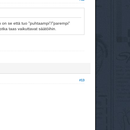
in on se että tuo "puhtaampi"/"parempi"
jotka taas vaikuttavat säätöihin.
#13