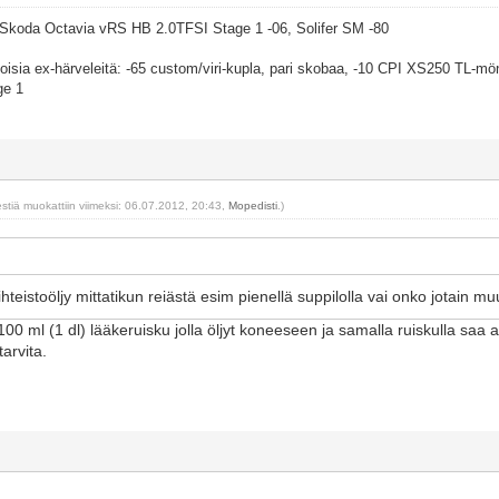
: Skoda Octavia vRS HB 2.0TFSI Stage 1 -06, Solifer SM -80
isia ex-härveleitä: -65 custom/viri-kupla, pari skobaa, -10 CPI XS250 TL-mön
ge 1
estiä muokattiin viimeksi: 06.07.2012, 20:43,
Mopedisti
.)
hteistoöljy mittatikun reiästä esim pienellä suppilolla vai onko jotain m
100 ml (1 dl) lääkeruisku jolla öljyt koneeseen ja samalla ruiskulla saa
tarvita.