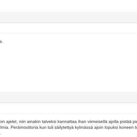
a.
in ajelet, niin ainakin talveksi kannattaa ihan viimeisellä ajolla pistää 
a. Perämoottoria kun tuli säilytettyä kylmässä ajoin lopuksi koneen tuk
.