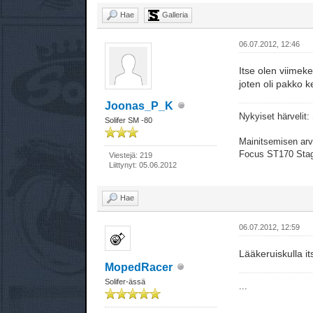
Hae
Galleria
06.07.2012, 12:46
Itse olen viimeker
joten oli pakko k
Joonas_P_K
Nykyiset härvelit
Solifer SM -80
Mainitsemisen arvo
Focus ST170 Sta
Viestejä: 219
Liittynyt: 05.06.2012
Hae
06.07.2012, 12:59
Lääkeruiskulla it
MopedRacer
Solifer-ässä
...