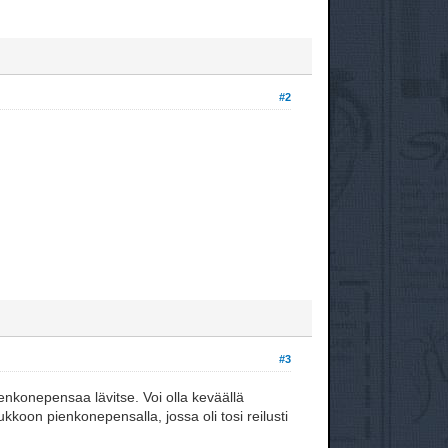
#2
#3
pienkonepensaa lävitse. Voi olla keväällä
koon pienkonepensalla, jossa oli tosi reilusti