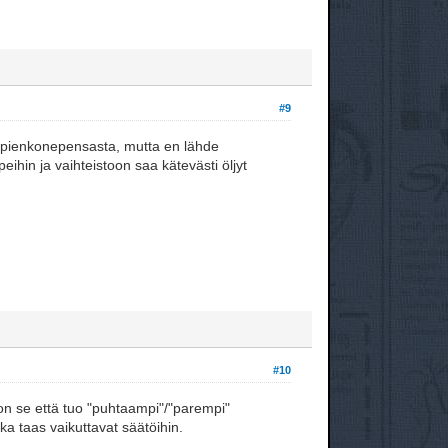
#9
n pienkonepensasta, mutta en lähde
hin ja vaihteistoon saa kätevästi öljyt
#10
 on se että tuo "puhtaampi"/"parempi"
tka taas vaikuttavat säätöihin.