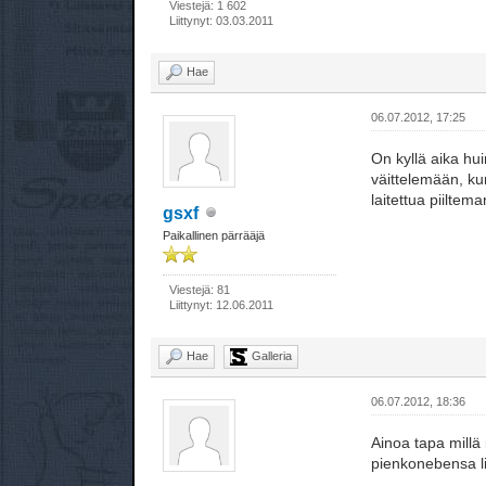
Viestejä: 1 602
Liittynyt: 03.03.2011
Hae
06.07.2012, 17:25
On kyllä aika hu
väittelemään, ku
laitettua piiltem
gsxf
Paikallinen pärrääjä
Viestejä: 81
Liittynyt: 12.06.2011
Hae
Galleria
06.07.2012, 18:36
Ainoa tapa millä
pienkonebensa lio