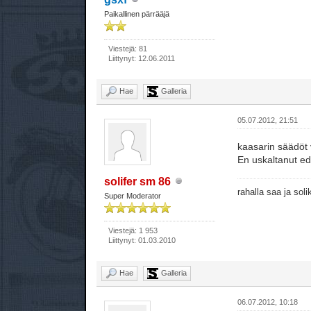
Paikallinen pärrääjä
Viestejä: 81
Liittynyt: 12.06.2011
Hae
Galleria
05.07.2012, 21:51
kaasarin säädöt v
En uskaltanut ede
solifer sm 86
rahalla saa ja sol
Super Moderator
Viestejä: 1 953
Liittynyt: 01.03.2010
Hae
Galleria
06.07.2012, 10:18