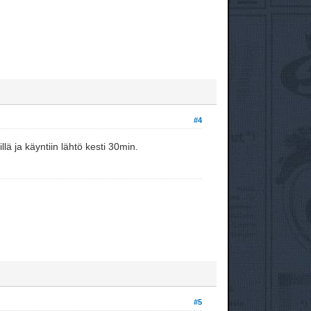
#4
lä ja käyntiin lähtö kesti 30min.
#5