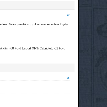
#7
rutellen. Noin pientä suppiloa kun ei kotoa löydy
kkäri, -88 Ford Escort XR3i Cabriolet, -02 Ford
#8