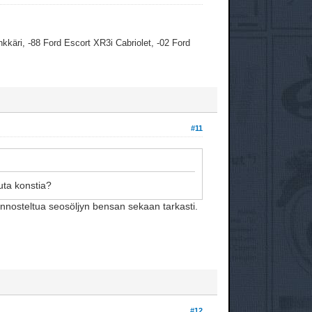
kkäri, -88 Ford Escort XR3i Cabriolet, -02 Ford
#11
uuta konstia?
 annosteltua seosöljyn bensan sekaan tarkasti.
#12