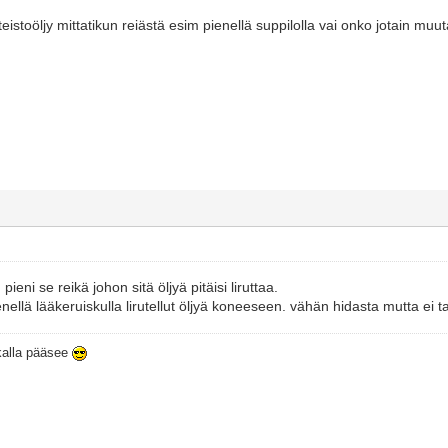
eistoöljy mittatikun reiästä esim pienellä suppilolla vai onko jotain muu
pieni se reikä johon sitä öljyä pitäisi liruttaa.
enellä lääkeruiskulla lirutellut öljyä koneeseen. vähän hidasta mutta ei ta
ikalla pääsee