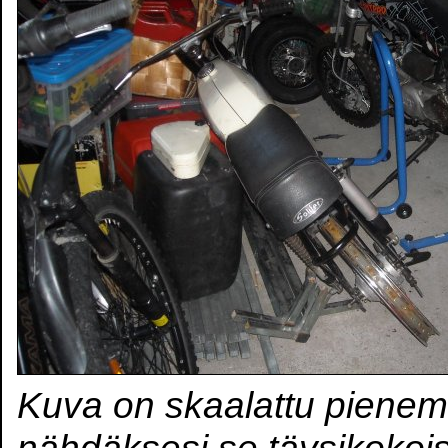
Kuva on skaalattu pienem
nähdäksesi se täysikokoi