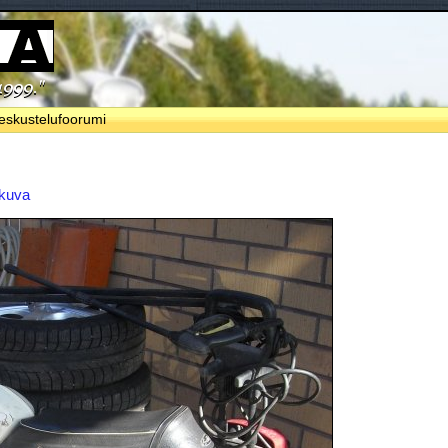
eskustelufoorumi
 kuva