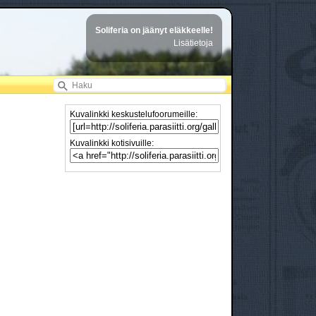
Soliferia on jäänyt eläkkeelle!
Lisätietoja
Kuvalinkki keskustelufoorumeille:
Kuvalinkki kotisivuille: