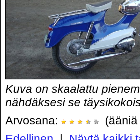
Kuva on skaalattu pienem
nähdäksesi se täysikokoi
Arvosana:
(ääniä 
Edellinen
|
Näytä kaikki 