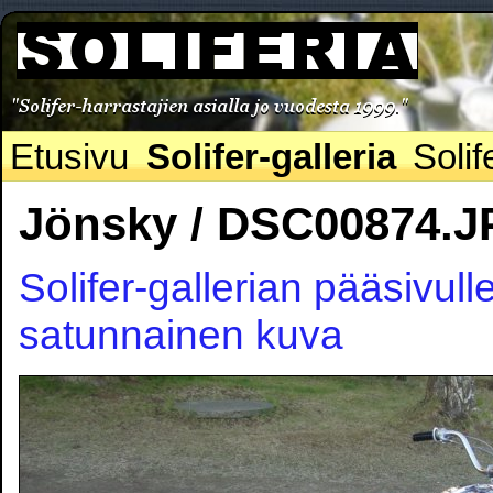
Etusivu
Solifer-galleria
Solif
Jönsky / DSC00874.
Solifer-gallerian pääsivull
satunnainen kuva