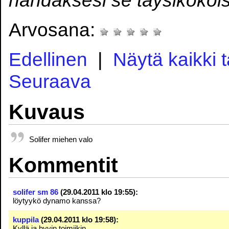
Arvosana:
Edellinen
|
Näytä kaikki 
Seuraava
Kuvaus
Solifer miehen valo
Kommentit
solifer sm 86
(29.04.2011 klo 19:55):
löytyykö dynamo kanssa?
kuppila
(29.04.2011 klo 19:58):
Kyllä ja hyvin toimiikin