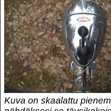
Kuva on skaalattu pienem
nähdäksesi se täysikokoi