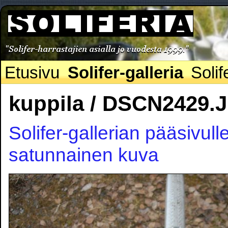
Etusivu
Solifer-galleria
Solif
kuppila / DSCN2429.
Solifer-gallerian pääsivull
satunnainen kuva