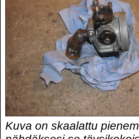
Kuva on skaalattu pienem
nähdäksesi se täysikokoi