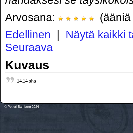
Arvosana:
(ääniä 
Edellinen
|
Näytä kaikki 
Seuraava
Kuvaus
14.14 sha
© Petteri Bamberg 2024