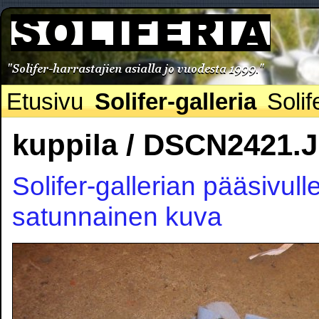
Etusivu
Solifer-galleria
Solif
kuppila / DSCN2421.
Solifer-gallerian pääsivull
satunnainen kuva