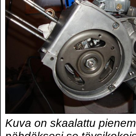
Kuva on skaalattu pienem
nähdäksesi se täysikokoi