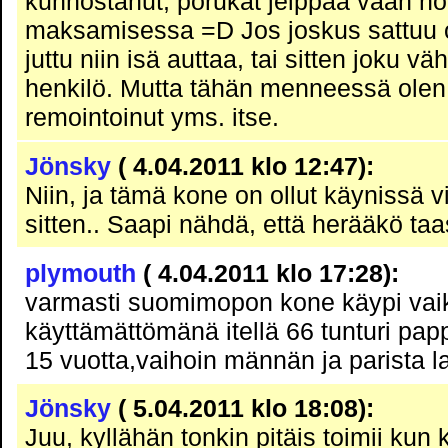
kunnostanut, porukat jelppaa vaan no
maksamisessa =D Jos joskus sattuu 
juttu niin isä auttaa, tai sitten joku 
henkilö. Mutta tähän menneessä olen
remointoinut yms. itse.
Jönsky
( 4.04.2011 klo 12:47):
Niin, ja tämä kone on ollut käynissä 
sitten.. Saapi nähdä, että herääkö taa
plymouth
( 4.04.2011 klo 17:28):
varmasti suomimopon kone käypi vaikk
käyttämättömänä itellä 66 tunturi pa
15 vuotta,vaihoin männän ja parista la
Jönsky
( 5.04.2011 klo 18:08):
Juu, kyllähän tonkin pitäis toimii kun