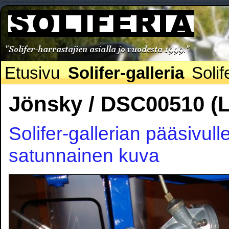
Etusivu
Solifer-galleria
Solif
Jönsky / DSC00510 (
Solifer-gallerian pääsivull
satunnainen kuva