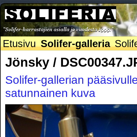
Etusivu
Solifer-galleria
Solif
Jönsky / DSC00347.
Solifer-gallerian pääsivull
satunnainen kuva