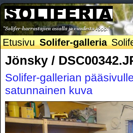
Etusivu
Solifer-galleria
Solif
Jönsky / DSC00342.
Solifer-gallerian pääsivull
satunnainen kuva