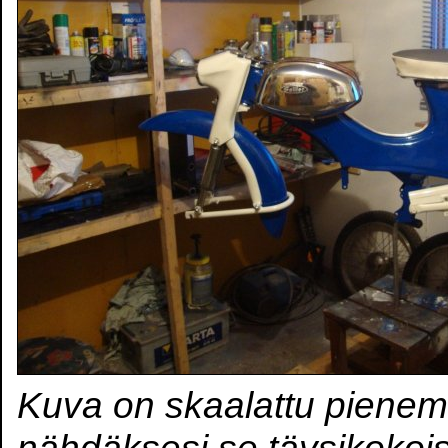
Kuva on skaalattu pienem
nähdäksesi se täysikokoi