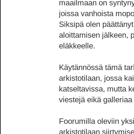
maailmaan on syntyny
joissa vanhoista mopo
Siksipä olen päättäny
aloittamisen jälkeen, 
eläkkeelle.
Käytännössä tämä tarko
arkistotilaan, jossa ka
katseltavissa, mutta k
viestejä eikä galleria
Foorumilla oleviin yk
arkistotilaan siirtymis