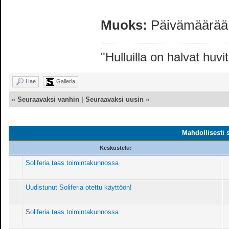
Muoks:
Päivämäärää 
"Hulluilla on halvat huvit
Hae
Galleria
«
Seuraavaksi vanhin
|
Seuraavaksi uusin
»
Mahdollisesti 
Keskustelu:
Soliferia taas toimintakunnossa
Uudistunut Soliferia otettu käyttöön!
Soliferia taas toimintakunnossa