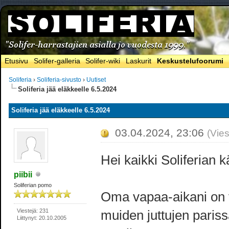
Etusivu
Solifer-galleria
Solifer-wiki
Laskurit
Keskustelufoorumi
Soliferia
›
Soliferia-sivusto
›
Uutiset
Soliferia jää eläkkeelle 6.5.2024
Soliferia jää eläkkeelle 6.5.2024
03.04.2024, 23:06
(Vies
Hei kaikki Soliferian kä
piibii
Soliferian pomo
Oma vapaa-aikani on v
Viestejä: 231
muiden juttujen parissa
Liittynyt: 20.10.2005