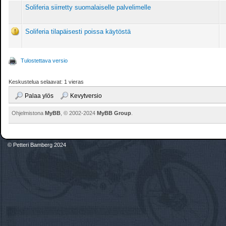
Soliferia siirretty suomalaiselle palvelimelle
Soliferia tilapäisesti poissa käytöstä
Tulostettava versio
Keskustelua selaavat: 1 vieras
Palaa ylös
Kevytversio
Ohjelmistona
MyBB
, © 2002-2024
MyBB Group
.
© Petteri Bamberg 2024