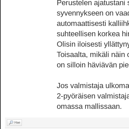
Perustelen ajatustani s
syvennykseen on vaadi
automaattisesti kalliih
suhteellisen korkea h
Olisin iloisesti yllätt
Toisaalta, mikäli näin
on silloin häviävän pi
Jos valmistaja ulkomai
2-pyöräisen valmistaj
omassa mallissaan.
Hae