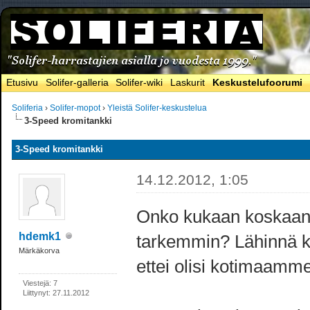
Etusivu
Solifer-galleria
Solifer-wiki
Laskurit
Keskustelufoorumi
Soliferia
›
Solifer-mopot
›
Yleistä Solifer-keskustelua
3-Speed kromitankki
3-Speed kromitankki
14.12.2012, 1:05
Onko kukaan koskaan 
hdemk1
tarkemmin? Lähinnä ki
Märkäkorva
ettei olisi kotimaamme
Viestejä: 7
Liittynyt: 27.11.2012