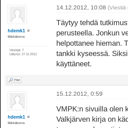
14.12.2012, 10:08
(Viestiä
Täytyy tehdä tutkimus
hdemk1
perusteella. Jonkun ve
Märkäkorva
helpottanee hieman. Tä
Viestejä: 7
tankki kyseessä. Siksi 
Liittynyt: 27.11.2012
käyttäneet.
Hae
15.12.2012, 0:59
VMPK:n sivuilla olen 
hdemk1
Valkjärven kirja on käd
Märkäkorva