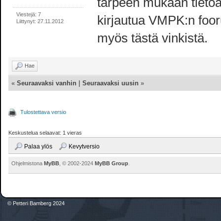
tarpeen mukaan tieto
Viestejä: 7
kirjautua VMPK:n foor
Liittynyt: 27.11.2012
myös tästä vinkistä.
Hae
«
Seuraavaksi vanhin
|
Seuraavaksi uusin
»
Tulostettava versio
Keskustelua selaavat: 1 vieras
Palaa ylös
Kevytversio
Ohjelmistona
MyBB
, © 2002-2024
MyBB Group
.
© Petteri Bamberg 2024