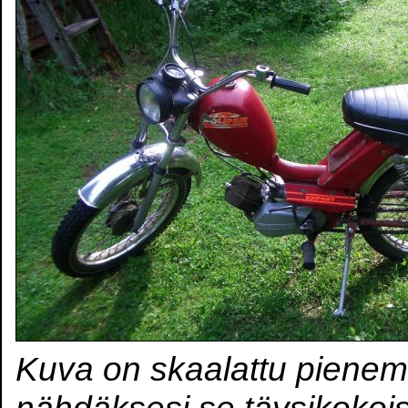
Kuva on skaalattu pienem
nähdäksesi se täysikokoi