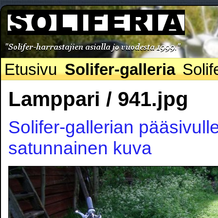
Etusivu
Solifer-galleria
Solif
Lamppari / 941.jpg
Solifer-gallerian pääsivull
satunnainen kuva