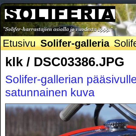
Etusivu
Solifer-galleria
Solif
klk / DSC03386.JPG
Solifer-gallerian pääsivull
satunnainen kuva