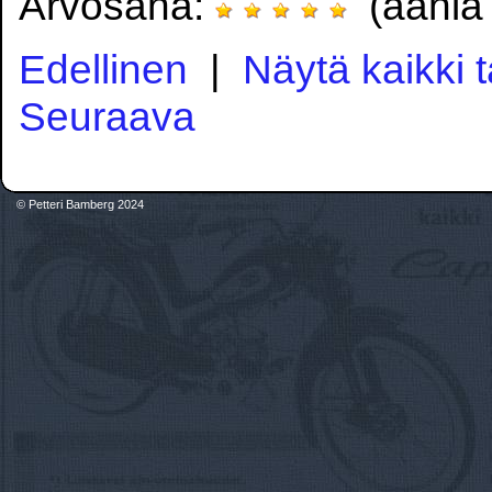
Arvosana:
(ääniä 
Edellinen
|
Näytä kaikki 
Seuraava
© Petteri Bamberg 2024