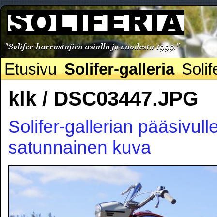
Etusivu
Solifer-galleria
Solif
klk / DSC03447.JPG
Solifer-gallerian pääsivull
satunnainen kuva