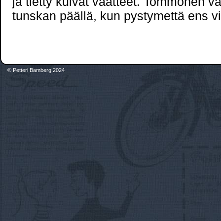
ja tietty kuivat vaatteet. Tommonen v
tunskan päällä, kun pystymettä ens v
© Petteri Bamberg 2024