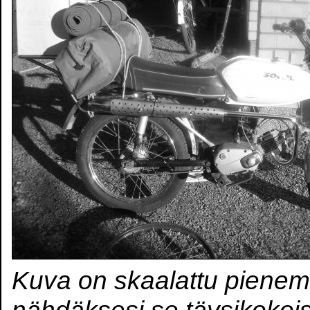
Kuva on skaalattu pienem
nähdäksesi se täysikokoi