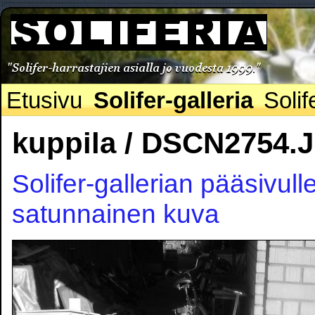
Etusivu
Solifer-galleria
Solif
kuppila / DSCN2754.
Solifer-gallerian pääsivull
satunnainen kuva