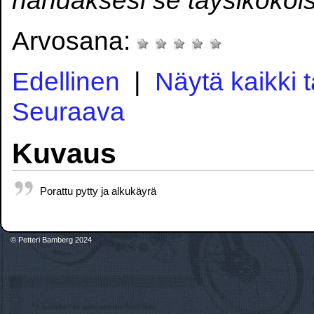
Arvosana:
Edellinen
|
Näytä kaikki 
Seuraava
Kuvaus
Porattu pytty ja alkukäyrä
© Petteri Bamberg 2024