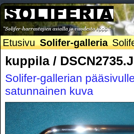
Etusivu
Solifer-galleria
Solif
kuppila / DSCN2735.
Solifer-gallerian pääsivull
satunnainen kuva