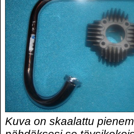
Kuva on skaalattu pienem
nähdäksesi se täysikokoi