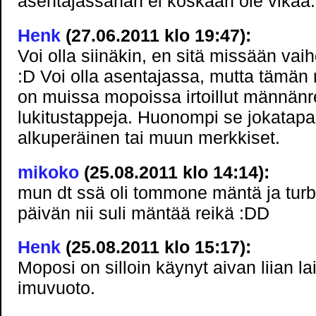
asentajassahan ei koskaan ole vikaa.
Henk
(27.06.2011 klo 19:47):
Voi olla siinäkin, en sitä missään va
:D Voi olla asentajassa, mutta tämän
on muissa mopoissa irtoillut männän
lukitustappeja. Huonompi se jokatap
alkuperäinen tai muun merkkiset.
mikoko
(25.08.2011 klo 14:14):
mun dt ssä oli tommone mäntä ja turbo
päivän nii suli mäntää reikä :DD
Henk
(25.08.2011 klo 15:17):
Moposi on silloin käynyt aivan liian lai
imuvuoto.