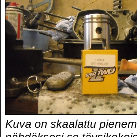
Kuva on skaalattu pienem
nähdäksesi se täysikokoi