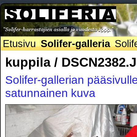
Etusivu
Solifer-galleria
Solif
kuppila / DSCN2382.
Solifer-gallerian pääsivull
satunnainen kuva