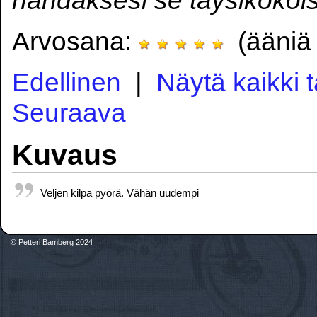
Arvosana:
(ääniä 
Edellinen
|
Näytä kaikki 
Seuraava
Kuvaus
Veljen kilpa pyörä. Vähän uudempi
© Petteri Bamberg 2024