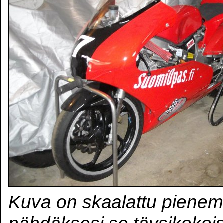
Kuva on skaalattu pienem
nähdäksesi se täysikokoi