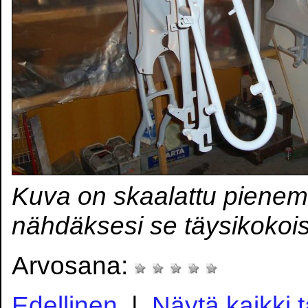
Kuva on skaalattu pienem
nähdäksesi se täysikokoi
Arvosana:
Edellinen
|
Näytä kaikki 