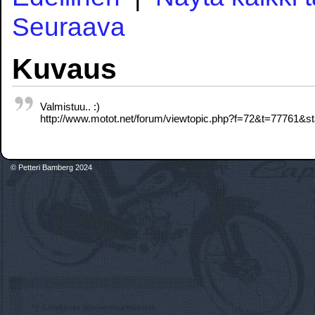
Seuraava
Kuvaus
Valmistuu.. :)
http://www.motot.net/forum/viewtopic.php?f=72&t=77761&st
© Petteri Bamberg 2024