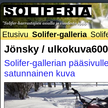
Etusivu
Solifer-galleria
Solif
Jönsky / ulkokuva60
Solifer-gallerian pääsivull
satunnainen kuva