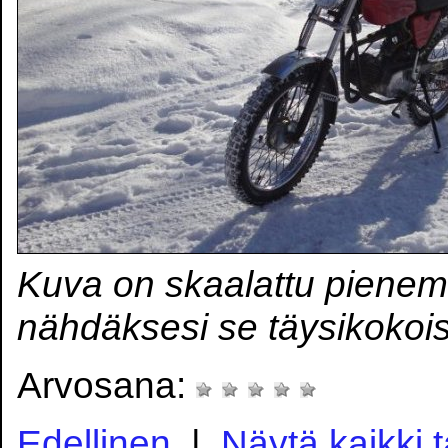
Kuva on skaalattu pienem
nähdäksesi se täysikokoi
Arvosana:
Edellinen
|
Näytä kaikki 