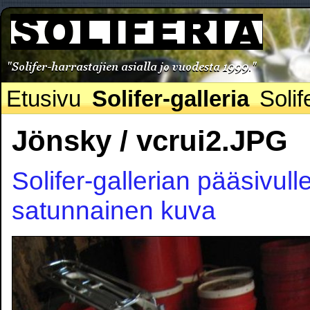
Etusivu
Solifer-galleria
Solif
Jönsky / vcrui2.JPG
Solifer-gallerian pääsivull
satunnainen kuva