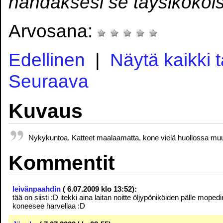
nähdäksesi se täysikokoi
Arvosana:
Edellinen
|
Näytä kaikki 
Seuraava
Kuvaus
Nykykuntoa. Katteet maalaamatta, kone vielä huollossa muuta
Kommentit
leivänpaahdin
( 6.07.2009 klo 13:52):
tää on siisti :D itekki aina laitan noitte öljypöniköiden pälle moped
koneesee harvellaa :D