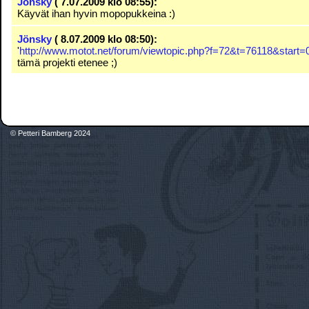
Jönsky
( 7.07.2009 klo 08:55):
Käyvät ihan hyvin mopopukkeina :)
Jönsky
( 8.07.2009 klo 08:50):
'
http://www.motot.net/forum/viewtopic.php?f=72&t=76118&start=
tämä projekti etenee ;)
© Petteri Bamberg 2024