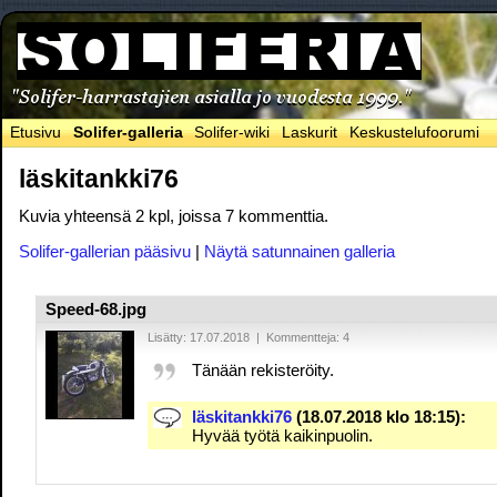
Etusivu
Solifer-galleria
Solifer-wiki
Laskurit
Keskustelufoorumi
läskitankki76
Kuvia yhteensä 2 kpl, joissa 7 kommenttia.
Solifer-gallerian pääsivu
|
Näytä satunnainen galleria
Speed-68.jpg
Lisätty: 17.07.2018 | Kommentteja: 4
Tänään rekisteröity.
läskitankki76
(18.07.2018 klo 18:15):
Hyvää työtä kaikinpuolin.