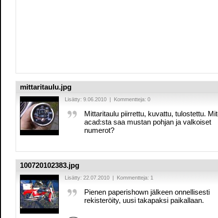
mittaritaulu.jpg
Lisätty: 9.06.2010 | Kommentteja: 0
Mittaritaulu piirrettu, kuvattu, tulostettu. Mi
acad:sta saa mustan pohjan ja valkoiset
numerot?
100720102383.jpg
Lisätty: 22.07.2010 | Kommentteja: 1
Pienen paperishown jälkeen onnellisesti
rekisteröity, uusi takapaksi paikallaan.