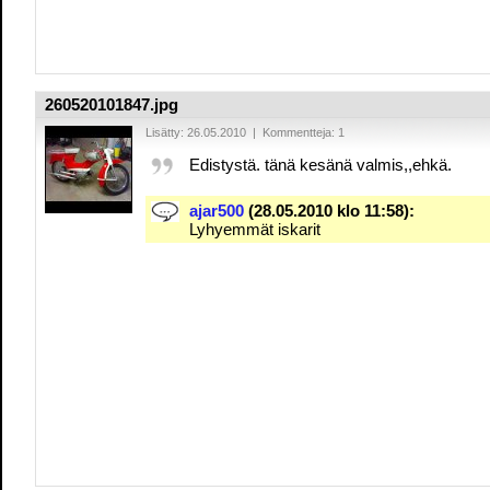
260520101847.jpg
Lisätty: 26.05.2010 | Kommentteja: 1
Edistystä. tänä kesänä valmis,,ehkä.
ajar500
(28.05.2010 klo 11:58):
Lyhyemmät iskarit