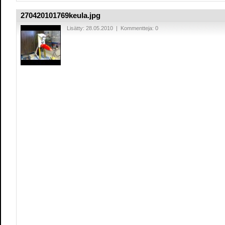
270420101769keula.jpg
Lisätty: 28.05.2010 | Kommentteja: 0