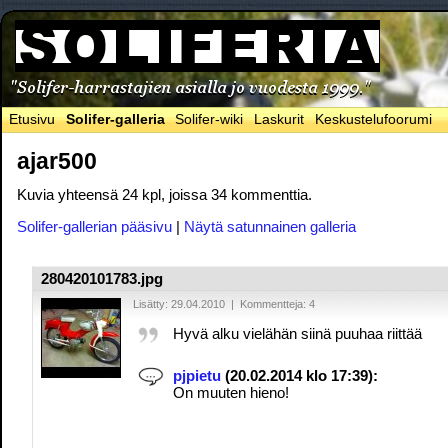
Etusivu
Solifer-galleria
Solifer-wiki
Laskurit
Keskustelufoorumi
ajar500
Kuvia yhteensä 24 kpl, joissa 34 kommenttia.
Solifer-gallerian pääsivu
|
Näytä satunnainen galleria
280420101783.jpg
Lisätty: 29.04.2010 | Kommentteja: 4
Hyvä alku vielähän siinä puuhaa riittää
pjpietu
(20.02.2014 klo 17:39):
On muuten hieno!