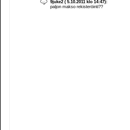
9juke2 ( 5.10.2011 klo 14:47):
paljon makso rekisteröinti??