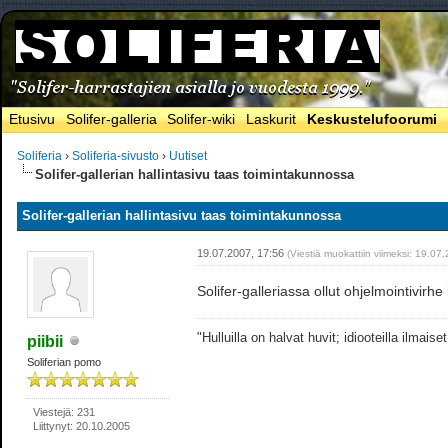
Etusivu
Solifer-galleria
Solifer-wiki
Laskurit
Keskustelufoorumi
Soliferia
›
Soliferia-sivusto
›
Uutiset
Solifer-gallerian hallintasivu taas toimintakunnossa
Solifer-gallerian hallintasivu taas toimintakunnossa
19.07.2007, 17:56
(Viestiä muokattiin viimeksi: 19.0
Solifer-galleriassa ollut ohjelmointivirhe
"Hulluilla on halvat huvit; idiooteilla ilmaiset
piibii
Soliferian pomo
Viestejä: 231
Liittynyt: 20.10.2005