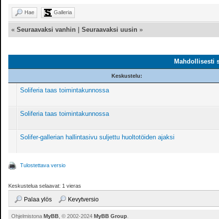
Hae
Galleria
«
Seuraavaksi vanhin
|
Seuraavaksi uusin
»
Mahdollisesti 
Keskustelu:
Soliferia taas toimintakunnossa
Soliferia taas toimintakunnossa
Solifer-gallerian hallintasivu suljettu huoltotöiden ajaksi
Tulostettava versio
Keskustelua selaavat: 1 vieras
Palaa ylös
Kevytversio
Ohjelmistona
MyBB
, © 2002-2024
MyBB Group
.