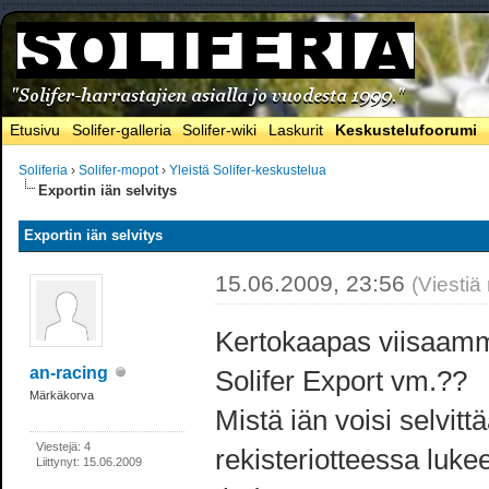
Etusivu
Solifer-galleria
Solifer-wiki
Laskurit
Keskustelufoorumi
Soliferia
›
Solifer-mopot
›
Yleistä Solifer-keskustelua
Exportin iän selvitys
Exportin iän selvitys
15.06.2009, 23:56
(Viestiä
Kertokaapas viisaamma
an-racing
Solifer Export vm.??
Märkäkorva
Mistä iän voisi selvit
Viestejä: 4
rekisteriotteessa luke
Liittynyt: 15.06.2009