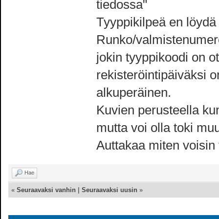
tiedossa"
Tyyppikilpeä en löydä 
Runko/valmistenumer
jokin tyyppikoodi on o
rekisteröintipäiväksi o
alkuperäinen.
Kuvien perusteella kun
mutta voi olla toki mu
Auttakaa miten voisin t
Hae
«
Seuraavaksi vanhin
|
Seuraavaksi uusin
»