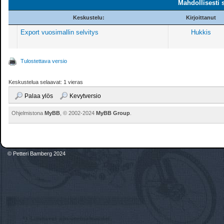
Mahdollisesti 
Keskustelu:
Kirjoittanut
Export vuosimallin selvitys
Hukkis
Tulostettava versio
Keskustelua selaavat: 1 vieras
Palaa ylös
Kevytversio
Ohjelmistona
MyBB
, © 2002-2024
MyBB Group
.
© Petteri Bamberg 2024