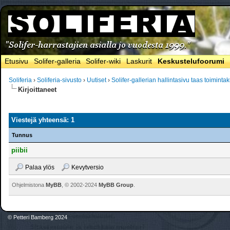
Etusivu
Solifer-galleria
Solifer-wiki
Laskurit
Keskustelufoorumi
Soliferia
›
Soliferia-sivusto
›
Uutiset
›
Solifer-gallerian hallintasivu taas toimint
Kirjoittaneet
Viestejä yhteensä: 1
Tunnus
piibii
Palaa ylös
Kevytversio
Ohjelmistona
MyBB
, © 2002-2024
MyBB Group
.
© Petteri Bamberg 2024