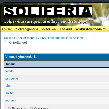
Etusivu
Solifer-galleria
Solifer-wiki
Laskurit
Keskustelufoorumi
Soliferia
›
Solifer-mopot
›
Viritys
›
korkeapaine kansi solleen
Kirjoittaneet
Viestejä yhteensä: 11
Tunnus
ledski
jantsekki
-Joo-
solifer
joonas-
Palaa ylös
Kevytversio