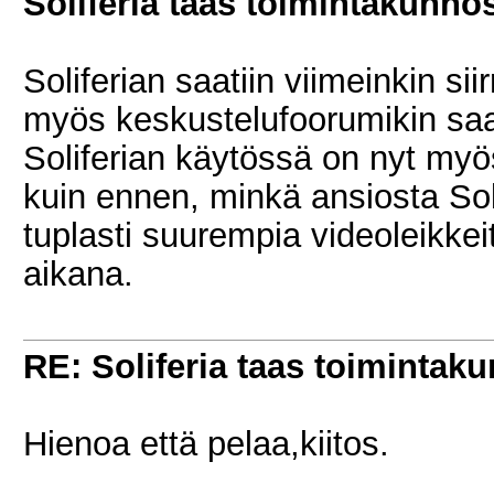
Soliferia taas toimintakunno
Soliferian saatiin viimeinkin sii
myös keskustelufoorumikin saat
Soliferian käytössä on nyt my
kuin ennen, minkä ansiosta Soli
tuplasti suurempia videoleikkei
aikana.
RE: Soliferia taas toimintak
Hienoa että pelaa,kiitos.