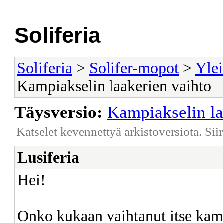
Soliferia
Soliferia
>
Solifer-mopot
>
Ylei
Kampiakselin laakerien vaihto
Täysversio:
Kampiakselin la
Katselet kevennettyä arkistoversiota. Sii
Lusiferia
Hei!
Onko kukaan vaihtanut itse kamp