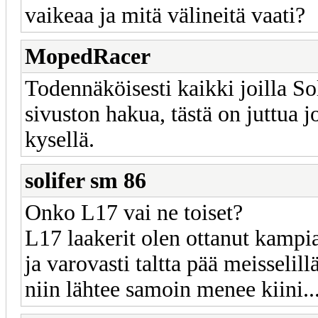
vaikeaa ja mitä välineitä vaati?
MopedRacer
Todennäköisesti kaikki joilla So
sivuston hakua, tästä on juttua jo
kysellä.
solifer sm 86
Onko L17 vai ne toiset?
L17 laakerit olen ottanut kampia
ja varovasti taltta pää meisselill
niin lähtee samoin menee kiini..